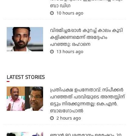
ബാ ഡിഗ
10 hours ago
വിരമിച്ചപ്പോള്‍ കുറച്ച് കാലം കൂടി
കളിക്കണമെന്ന് അദ്ദേഹം
പറഞ്ഞു: രഹാനെ
13 hours ago
LATEST STORIES
പ്രതിപക്ഷ ഉപനേതാവ്: സ്പീക്കര്‍
പറഞ്ഞത് പദവിയുടെ അന്തസ്സിന്
ഒട്ടും നിരക്കുന്നതല്ല: കെ.എന്‍.
ബാലഗോപാല്‍
2 hours ago
ഞാൻ 80 ശതമാനം ഉമേഷും, 20