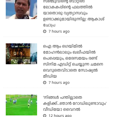
സഞ്ജുവിന്റെ ബാറ്റിങ്
ലോകകപ്പിന്റെ ഫലത്തില്‍
യാതൊരു വ്യത്യാസവും
ഉണ്ടാക്കുമായിരുന്നില്ല: ആകാശ്
ചോപ്ര
7 hours ago
ഐ ആം ഗെയിമില്‍
മോഹന്‍ലാലും ഖലീഫയില്‍
പെപ്പെയും, ഒരേസമയം രണ്ട്
സിനിമ എഡിറ്റ് ചെയ്യുന്ന ചമനെ
വെറുതെവിടാതെ സോഷ്യല്‍
മീഡിയ
7 hours ago
'നിങ്ങള്‍ പന്തില്ലാതെ
കളിക്ക്...ഞാന്‍ റോഡിലുണ്ടാവും'
വീഡിയോ വൈറല്‍
12 hours ago