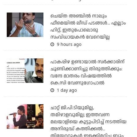
ചെയ്ത അഞ്ചില്‍ നാലും
ഫീമെയില്‍ ലീഡ് പടങ്ങള്‍... എല്ലാം
ഹിറ്റ്, ഇതുപോലൊരു
സംവിധായകന്‍ വേറെയില്ല
9 hours ago
പാകപ്പിഴ ഉണ്ടായാല്‍ സര്‍ക്കാരിന്
ചൂണ്ടിക്കാണിച്ചു തിരുത്തിക്കും:
വന്ദേ മാതരം വിഷയത്തില്‍
കെ.സി വേണുഗോപാല്‍
1 day ago
ചാറ്റ് ജി.പി.ടിയുമില്ല,
തമിഴാളവുമില്ല; ഇത്തവണ
മലയാളിയെ കൂട്ടുപിടിച്ച് നടത്തിയ
അനിരുദ്ധ് കത്തിക്കല്‍...
തിയേറ്ററുകള്‍ ഇളക്കിമറിച്ച ബും