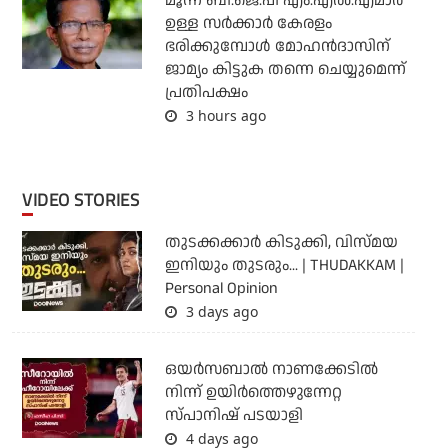
മൂന്ന് ബി.ജെ.പി എം.എല്‍.എമാര്‍
ഉള്ള സര്‍ക്കാര്‍ കേരളം
ഭരിക്കുമ്പോള്‍ മോഹന്‍ദാസിന്
ജാമ്യം കിട്ടുക തന്നെ ചെയ്യുമെന്ന്
പ്രതിപക്ഷം
3 hours ago
VIDEO STORIES
തുടക്കക്കാര്‍ കിടുക്കി, വിസ്മയ
ഇനിയും തുടരും... | THUDAKKAM |
Personal Opinion
3 days ago
ഒയര്‍സബാൽ നാണക്കേടിൽ
നിന്ന് ഉയിർത്തെഴുന്നേറ്റ
സ്പാനിഷ് പടയാളി
4 days ago