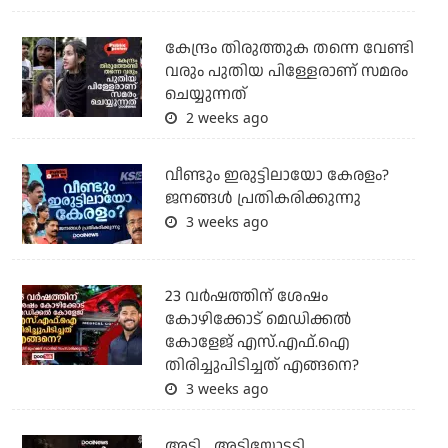
കേന്ദ്രം തിരുത്തുക തന്നെ വേണ്ടി
വരും പുതിയ പിള്ളേരാണ് സമരം
ചെയ്യുന്നത്
2 weeks ago
വീണ്ടും ഇരുട്ടിലായോ കേരളം?
ജനങ്ങൾ പ്രതികരിക്കുന്നു
3 weeks ago
23 വർഷത്തിന് ശേഷം
കോഴിക്കോട് മെഡിക്കൽ
കോളേജ് എസ്.എഫ്.ഐ
തിരിച്ചുപിടിച്ചത് എങ്ങനെ?
3 weeks ago
അടി... അടിയോടടി...