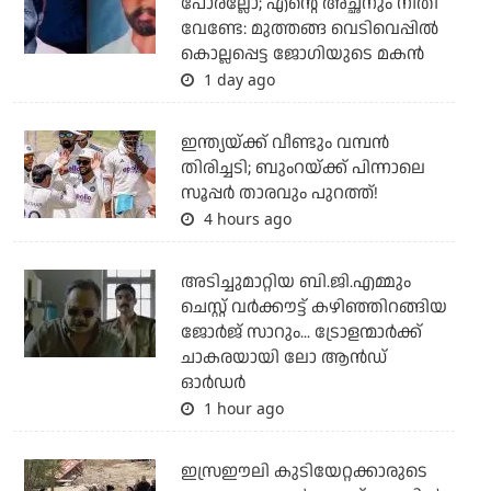
പോരല്ലോ; എന്റെ അച്ഛനും നീതി
വേണ്ടേ: മുത്തങ്ങ വെടിവെപ്പില്‍
കൊല്ലപ്പെട്ട ജോഗിയുടെ മകന്‍
1 day ago
ഇന്ത്യയ്ക്ക് വീണ്ടും വമ്പന്‍
തിരിച്ചടി; ബുംറയ്ക്ക് പിന്നാലെ
സൂപ്പര്‍ താരവും പുറത്ത്!
4 hours ago
അടിച്ചുമാറ്റിയ ബി.ജി.എമ്മും
ചെസ്റ്റ് വര്‍ക്കൗട്ട് കഴിഞ്ഞിറങ്ങിയ
ജോര്‍ജ് സാറും... ട്രോളന്മാര്‍ക്ക്
ചാകരയായി ലോ ആന്‍ഡ്
ഓര്‍ഡര്‍
1 hour ago
ഇസ്രഈലി കുടിയേറ്റക്കാരുടെ