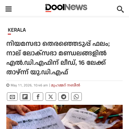
KERALA
നിയമസഭാ തെരഞ്ഞെടുപ്പ് ഫലം;
നാല് ലോക്സഭാ മണ്ഡലങ്ങളിൽ
എൽ.ഡി.എഫിന് ലീഡ്, 16 ലേക്ക്
താഴ്ന്ന് യു.ഡി.എഫ്
May 11, 2026, 10:46 am
മുഹമ്മദ് നബീല്‍