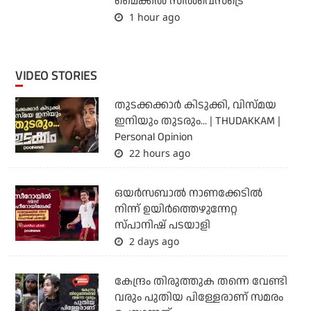
മൈക്കൽ സില്‍വെസ്‌ട്രെ
1 hour ago
VIDEO STORIES
തുടക്കക്കാര്‍ കിടുക്കി, വിസ്മയ
ഇനിയും തുടരും... | THUDAKKAM |
Personal Opinion
22 hours ago
ഒയര്‍സബാൽ നാണക്കേടിൽ
നിന്ന് ഉയിർത്തെഴുന്നേറ്റ
സ്പാനിഷ് പടയാളി
2 days ago
കേന്ദ്രം തിരുത്തുക തന്നെ വേണ്ടി
വരും പുതിയ പിള്ളേരാണ് സമരം