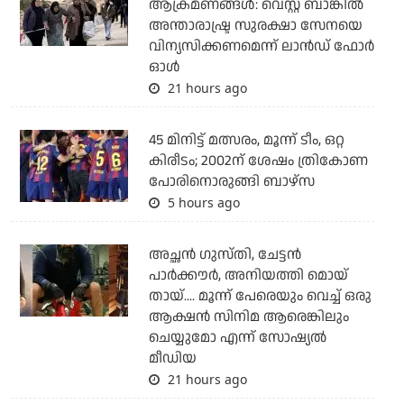
ആക്രമണങ്ങള്‍: വെസ്റ്റ് ബാങ്കില്‍
അന്താരാഷ്ട്ര സുരക്ഷാ സേനയെ
വിന്യസിക്കണമെന്ന് ലാന്‍ഡ് ഫോര്‍
ഓള്‍
21 hours ago
45 മിനിട്ട് മത്സരം, മൂന്ന് ടീം, ഒറ്റ
കിരീടം; 2002ന് ശേഷം ത്രികോണ
പോരിനൊരുങ്ങി ബാഴ്‌സ
5 hours ago
അച്ഛന്‍ ഗുസ്തി, ചേട്ടന്‍
പാര്‍ക്കൗര്‍, അനിയത്തി മൊയ്
തായ്.... മൂന്ന് പേരെയും വെച്ച് ഒരു
ആക്ഷന്‍ സിനിമ ആരെങ്കിലും
ചെയ്യുമോ എന്ന് സോഷ്യല്‍
മീഡിയ
21 hours ago