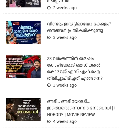
ചെയ്യുന്നത്
2 weeks ago
വീണ്ടും ഇരുട്ടിലായോ കേരളം?
ജനങ്ങൾ പ്രതികരിക്കുന്നു
3 weeks ago
23 വർഷത്തിന് ശേഷം
കോഴിക്കോട് മെഡിക്കൽ
കോളേജ് എസ്.എഫ്.ഐ
തിരിച്ചുപിടിച്ചത് എങ്ങനെ?
3 weeks ago
അടി... അടിയോടടി...
ഇതൊരൊന്നൊന്നര നോബഡി | I
NOBODY | MOVIE REVIEW
4 weeks ago