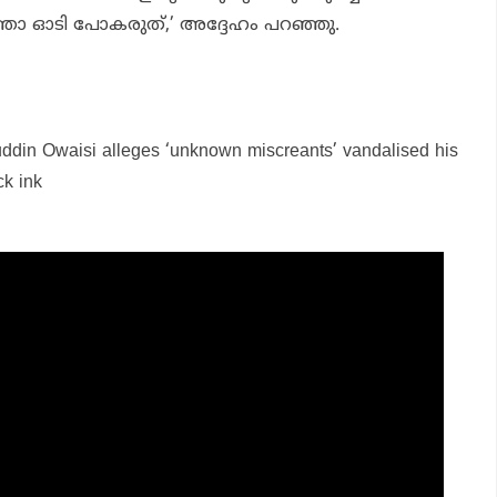
ോ ഓടി പോകരുത്,’ അദ്ദേഹം പറഞ്ഞു.
uddin Owaisi alleges ‘unknown miscreants’ vandalised his
ck ink