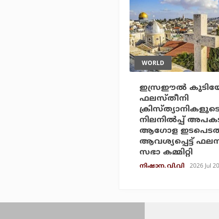
WORLD
ഇസ്രഈല്‍ കുടിയേറ
ഫലസ്തീനി
ക്രിസ്ത്യാനികളുട
നിലനില്‍പ്പ് അപകട
ആഗോള ഇടപെടല്
ആവശ്യപ്പെട്ട് ഫ
സഭാ കമ്മിറ്റി
2026 Jul 2
നിഷാന. വി.വി