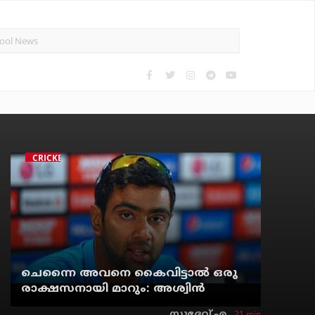
CRICKET
ചെന്നൈ അവനെ കൈവിട്ടാല്‍ ഒരു
രാക്ഷസനായി മാറും: അശ്വിന്‍
21 min
സുദേവ് എ