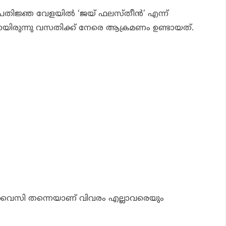
്രതിജ്ഞ വേളയിൽ ‘ജയ് ഫലസ്തീൻ’ എന്ന്
െയായിരുന്നു വസതിക്ക് നേരെ ആക്രമണം ഉണ്ടായത്.
ഉവൈസി തന്നെയാണ് വിവരം എല്ലാവരെയും