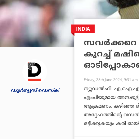
INDIA
സവർക്കറെ 
കുറച്ച് മഷ
ഓടിപ്പോകാ
Friday, 28th June 2024, 9:31 am
ന്യൂഡൽഹി: എ.ഐ.എം
ഡൂള്‍ന്യൂസ് ഡെസ്‌ക്
എംപിയുമായ അസദുദ്
ആക്രമണം. കഴിഞ്ഞ 
അദ്ദേഹത്തിന്റെ വ
ഒട്ടിക്കുകയും കരി ഓയ