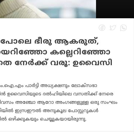
പോലെ ഭീരു ആകരുത്,
ിയെറിഞ്ഞോ കല്ലെറിഞ്ഞോ
തെ നേർക്ക് വരൂ: ഉവൈസി
.ഐ.എം പാർട്ടി അധ്യക്ഷനും ലോക്സഭാ
ദിൻ ഉവൈസിയുടെ ദൽഹിയിലെ വസതിക്ക് നേരെ
ദിവസം അഞ്ചോ ആറോ അംഗങ്ങളുള്ള ഒരു സംഘം
സതിയിൽ ഇസ്രഈൽ അനുകൂല പോസ്റ്ററുകൾ
ിൽ ഒഴിക്കുകയും ചെയ്യുകയായിരുന്നു.