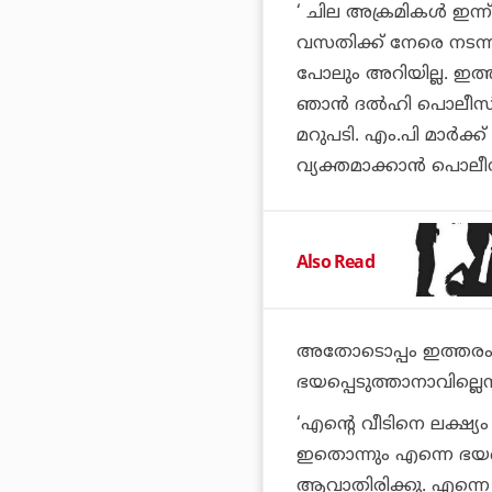
‘ ചില അക്രമികൾ ഇന്ന്
വസതിക്ക് നേരെ നടന്
പോലും അറിയില്ല. ഇത
ഞാൻ ദൽഹി പൊലീസിന
മറുപടി. എം.പി മാർക
വ്യക്തമാക്കാൻ പൊലീസ
Also Read
അതോടൊപ്പം ഇത്തരം ത
ഭയപ്പെടുത്താനാവില്ലെന
‘എന്റെ വീടിനെ ലക്ഷ്
ഇതൊന്നും എന്നെ ഭയപ്
ആവാതിരിക്കു. എന്നെ ന