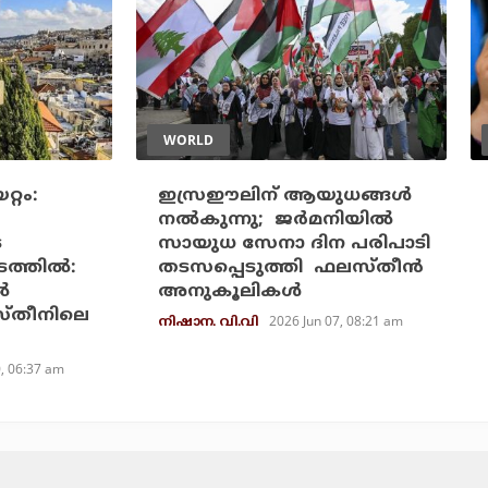
WORLD
്റം:
ഇസ്രഈലിന് ആയുധങ്ങള്‍
നല്‍കുന്നു; ജര്‍മനിയില്‍
െ
സായുധ സേനാ ദിന പരിപാടി
ത്തില്‍:
തടസപ്പെടുത്തി ഫലസ്തീന്‍
‍
അനുകൂലികള്‍
ലസ്തീനിലെ
2026 Jun 07, 08:21 am
നിഷാന. വി.വി
0, 06:37 am