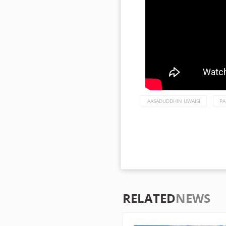
AASADUDDHIN UWAISI
PA
RELATED
NEWS