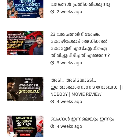
ജനങ്ങൾ പ്രതികരിക്കുന്നു
2 weeks ago
23 വർഷത്തിന് ശേഷം
കോഴിക്കോട് മെഡിക്കൽ
കോളേജ് എസ്.എഫ്.ഐ
തിരിച്ചുപിടിച്ചത് എങ്ങനെ?
3 weeks ago
അടി... അടിയോടടി...
ഇതൊരൊന്നൊന്നര നോബഡി | I
NOBODY | MOVIE REVIEW
4 weeks ago
ബംഗാള്‍ ഇന്നലെയും ഇന്നും
4 weeks ago