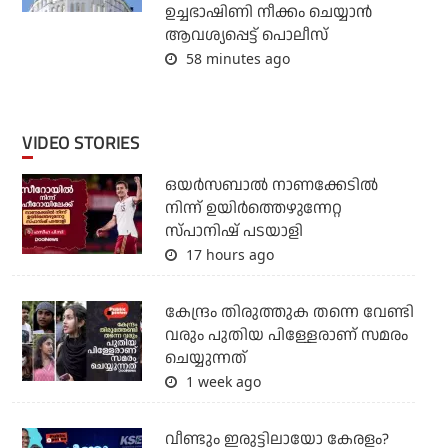
ഉച്ചഭാഷിണി നീക്കം ചെയ്യാന്‍
ആവശ്യപ്പെട്ട് പൊലീസ്
58 minutes ago
VIDEO STORIES
ഒയര്‍സബാൽ നാണക്കേടിൽ
നിന്ന് ഉയിർത്തെഴുന്നേറ്റ
സ്പാനിഷ് പടയാളി
17 hours ago
കേന്ദ്രം തിരുത്തുക തന്നെ വേണ്ടി
വരും പുതിയ പിള്ളേരാണ് സമരം
ചെയ്യുന്നത്
1 week ago
വീണ്ടും ഇരുട്ടിലായോ കേരളം?