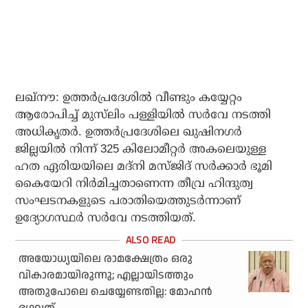
ലഖ്‌നൗ: ഉത്തർപ്രദേശിൽ വീണ്ടും കയ്യേറ്റം
ആരോപിച്ച് മുസ്‌ലിം പള്ളിയിൽ സർവേ നടത്തി
അധികൃതർ. ഉത്തർപ്രദേശിലെ ഖുഷിനഗർ
ജില്ലയിൽ നിന്ന് 325 കിലോമീറ്റർ അകലെയുള്ള
ഹത ഏരിയയിലെ മദ്‌നി മസ്ജിദ് സർക്കാർ ഭൂമി
കൈയേറി നിർമിച്ചതാണെന്ന തീവ്ര ഹിന്ദുത്വ
സംഘടനകളുടെ പരാതിയെത്തുടർന്നാണ്
ഉദ്യോഗസ്ഥർ സർവേ നടത്തിയത്.
അയോധ്യയിലെ രാമക്ഷേത്രം ഒരു
വികാരമായിരുന്നു; എല്ലായിടത്തും
അതുപോലെ ചെയ്യേണ്ടതില്ല: മോഹന്‍