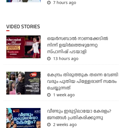
7 hours ago
VIDEO STORIES
ഒയര്‍സബാൽ നാണക്കേടിൽ
നിന്ന് ഉയിർത്തെഴുന്നേറ്റ
സ്പാനിഷ് പടയാളി
13 hours ago
കേന്ദ്രം തിരുത്തുക തന്നെ വേണ്ടി
വരും പുതിയ പിള്ളേരാണ് സമരം
ചെയ്യുന്നത്
1 week ago
വീണ്ടും ഇരുട്ടിലായോ കേരളം?
ജനങ്ങൾ പ്രതികരിക്കുന്നു
2 weeks ago