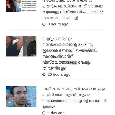
അധിക്ഷേപിക്കുന്ന ഓരോ
കമന്റും ബാധിക്കുന്നത് അവളെ
മാത്രമല്ല; വിസ്മയ വിഷയത്തില്‍
വൈറലായി പോസ്റ്റ്
9 hours ago
ആദ്യം മലയാളം
അറിയാത്തതിന്റെ പേരില്‍,
ഇപ്പോള്‍ ബോഡി ഷെയ്മിങ്...
സംഘപരിവാറിന്
വിസ്മയയോടുള്ള ദേഷ്യം
തീരുന്നില്ലേ?
20 hours ago
സച്ചിനെപ്പോലും മറികടക്കാനുള്ള
കഴിവ് അവനുണ്ട്; സൂപ്പര്‍
താരത്തെരത്തെക്കുറിച്ച് റോബിന്‍
ഉത്തപ്പ
1 day ago