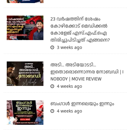
23 വർഷത്തിന് ശേഷം
കോഴിക്കോട് മെഡിക്കൽ
കോളേജ് എസ്.എഫ്.ഐ
തിരിച്ചുപിടിച്ചത് എങ്ങനെ?
3 weeks ago
അടി... അടിയോടടി...
ഇതൊരൊന്നൊന്നര നോബഡി | I
NOBODY | MOVIE REVIEW
4 weeks ago
ബംഗാള്‍ ഇന്നലെയും ഇന്നും
4 weeks ago