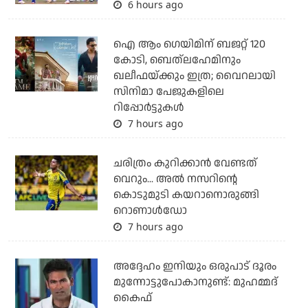
6 hours ago
ഐ ആം ഗെയിമിന് ബജറ്റ് 120
കോടി, ബെത്‌ലഹേമിനും
ഖലീഫയ്ക്കും ഇത്ര; വൈറലായി
സിനിമാ പേജുകളിലെ
റിപ്പോര്‍ട്ടുകള്‍
7 hours ago
ചരിത്രം കുറിക്കാന്‍ വേണ്ടത്
വെറും... അല്‍ നസറിന്റെ
കൊടുമുടി കയറാനൊരുങ്ങി
റൊണാള്‍ഡോ
7 hours ago
അദ്ദേഹം ഇനിയും ഒരുപാട് ദൂരം
മുന്നോട്ടുപോകാനുണ്ട്: മുഹമ്മദ്
കൈഫ്