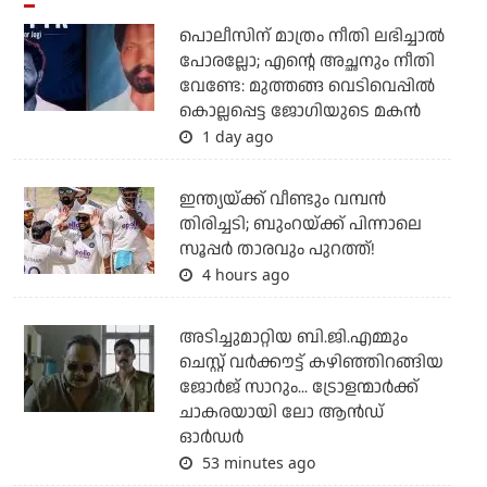
പൊലീസിന് മാത്രം നീതി ലഭിച്ചാല്‍
പോരല്ലോ; എന്റെ അച്ഛനും നീതി
വേണ്ടേ: മുത്തങ്ങ വെടിവെപ്പില്‍
കൊല്ലപ്പെട്ട ജോഗിയുടെ മകന്‍
1 day ago
ഇന്ത്യയ്ക്ക് വീണ്ടും വമ്പന്‍
തിരിച്ചടി; ബുംറയ്ക്ക് പിന്നാലെ
സൂപ്പര്‍ താരവും പുറത്ത്!
4 hours ago
അടിച്ചുമാറ്റിയ ബി.ജി.എമ്മും
ചെസ്റ്റ് വര്‍ക്കൗട്ട് കഴിഞ്ഞിറങ്ങിയ
ജോര്‍ജ് സാറും... ട്രോളന്മാര്‍ക്ക്
ചാകരയായി ലോ ആന്‍ഡ്
ഓര്‍ഡര്‍
53 minutes ago