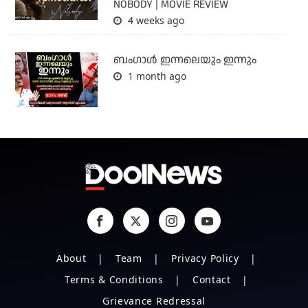
NOBODY | MOVIE REVIEW
4 weeks ago
ബംഗാള്‍ ഇന്നലെയും ഇന്നും
1 month ago
About
Team
Privacy Policy
Terms & Conditions
Contact
Grievance Redressal