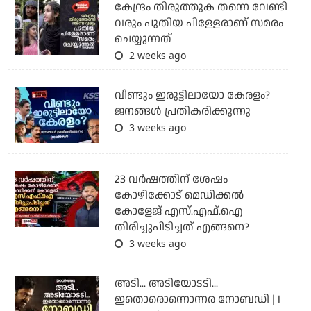
കേന്ദ്രം തിരുത്തുക തന്നെ വേണ്ടി
വരും പുതിയ പിള്ളേരാണ് സമരം
ചെയ്യുന്നത്
2 weeks ago
വീണ്ടും ഇരുട്ടിലായോ കേരളം?
ജനങ്ങൾ പ്രതികരിക്കുന്നു
3 weeks ago
23 വർഷത്തിന് ശേഷം
കോഴിക്കോട് മെഡിക്കൽ
കോളേജ് എസ്.എഫ്.ഐ
തിരിച്ചുപിടിച്ചത് എങ്ങനെ?
3 weeks ago
അടി... അടിയോടടി...
ഇതൊരൊന്നൊന്നര നോബഡി | I