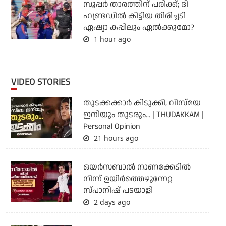
സൂപ്പര്‍ താരത്തിന് പരിക്ക്; ദി
ഹണ്ട്രഡില്‍ കിട്ടിയ തിരിച്ചടി
ഏഷ്യാ കപ്പിലും ഏല്‍ക്കുമോ?
1 hour ago
VIDEO STORIES
തുടക്കക്കാര്‍ കിടുക്കി, വിസ്മയ
ഇനിയും തുടരും... | THUDAKKAM |
Personal Opinion
21 hours ago
ഒയര്‍സബാൽ നാണക്കേടിൽ
നിന്ന് ഉയിർത്തെഴുന്നേറ്റ
സ്പാനിഷ് പടയാളി
2 days ago