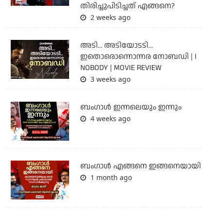
തിരിച്ചുപിടിച്ചത് എങ്ങനെ?
2 weeks ago
അടി... അടിയോടടി...
ഇതൊരൊന്നൊന്നര നോബഡി | I
NOBODY | MOVIE REVIEW
3 weeks ago
ബംഗാള്‍ ഇന്നലെയും ഇന്നും
4 weeks ago
ബം​ഗാൾ എങ്ങനെ ഇങ്ങനെയായി
1 month ago