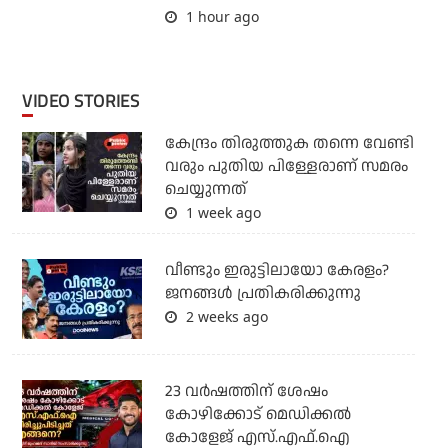
1 hour ago
VIDEO STORIES
കേന്ദ്രം തിരുത്തുക തന്നെ വേണ്ടി
വരും പുതിയ പിള്ളേരാണ് സമരം
ചെയ്യുന്നത്
1 week ago
വീണ്ടും ഇരുട്ടിലായോ കേരളം?
ജനങ്ങൾ പ്രതികരിക്കുന്നു
2 weeks ago
23 വർഷത്തിന് ശേഷം
കോഴിക്കോട് മെഡിക്കൽ
കോളേജ് എസ്.എഫ്.ഐ