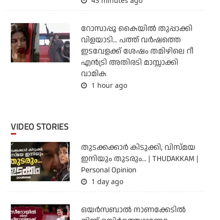
43 minutes ago
റോസാപ്പൂ കൈയില്‍ തുപ്പാക്കി
വിളയാടി... പത്ത് വര്‍ഷത്തെ
ഇടവേളക്ക് ശേഷം തമിഴിലെ റീ
എന്‍ട്രി അതിരടി മാസ്സാക്കി
വാമിക
1 hour ago
VIDEO STORIES
തുടക്കക്കാര്‍ കിടുക്കി, വിസ്മയ
ഇനിയും തുടരും... | THUDAKKAM |
Personal Opinion
1 day ago
ഒയര്‍സബാൽ നാണക്കേടിൽ