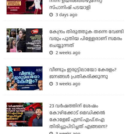
നിന്ന് ഉയിർത്തെഴുന്നേറ്റ
സ്പാനിഷ് പടയാളി
3 days ago
കേന്ദ്രം തിരുത്തുക തന്നെ വേണ്ടി
വരും പുതിയ പിള്ളേരാണ് സമരം
ചെയ്യുന്നത്
2 weeks ago
വീണ്ടും ഇരുട്ടിലായോ കേരളം?
ജനങ്ങൾ പ്രതികരിക്കുന്നു
3 weeks ago
23 വർഷത്തിന് ശേഷം
കോഴിക്കോട് മെഡിക്കൽ
കോളേജ് എസ്.എഫ്.ഐ
തിരിച്ചുപിടിച്ചത് എങ്ങനെ?
3 weeks ago