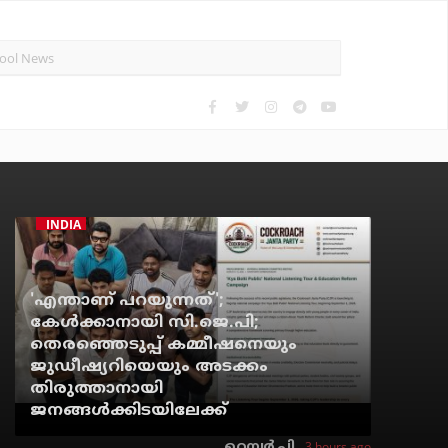
INDIA
'എന്താണ് പറയുന്നത്';
കേള്‍ക്കാനായി സി.ജെ.പി;
തെരഞ്ഞെടുപ്പ് കമ്മീഷനെയും
ജുഡീഷ്യറിയെയും അടക്കം
തിരുത്താനായി
ജനങ്ങള്‍ക്കിടയിലേക്ക്
3 hours ago
റെന്വര്‍ പി