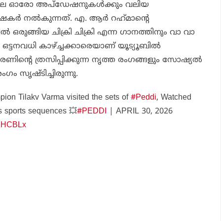
തിലെ ഓരോ അപ്‌ഡേഷനുകള്‍ക്കും വലിയ
ഷകര്‍ നല്‍കുന്നത്. എ. ആര്‍ റഹ്‌മാന്റെ
 ഒരുങ്ങിയ ചിക്രി ചിക്രി എന്ന ഗാനത്തിനും വാ വാ
ഒട്ടനവധി കാഴ്ച്ചക്കാരെയാണ് യൂട്യൂബില്‍
ംചരണിന്റെ ത്രസിപ്പിക്കുന്ന നൃത്ത രംഗങ്ങളും സോഷ്യല്‍
ം സൃഷ്ടിച്ചിരുന്നു.
on Tilakv Varma visited the sets of
#Peddi
, Watched
’s sports sequences 💥
#PEDDI
| APRIL 30, 2026
UHHCBLx