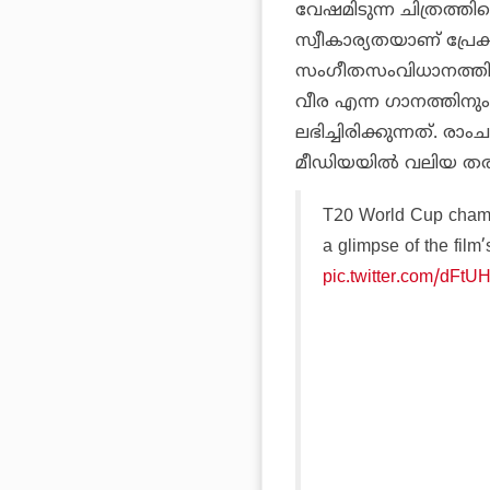
വേഷമിടുന്ന ചിത്രത്
സ്വീകാര്യതയാണ് പ്രേക്
സംഗീതസംവിധാനത്തില്‍
വീര എന്ന ഗാനത്തിനും 
ലഭിച്ചിരിക്കുന്നത്. രാ
മീഡിയയില്‍ വലിയ തരംഗ
T20 World Cup champi
a glimpse of the film
pic.twitter.com/dFt