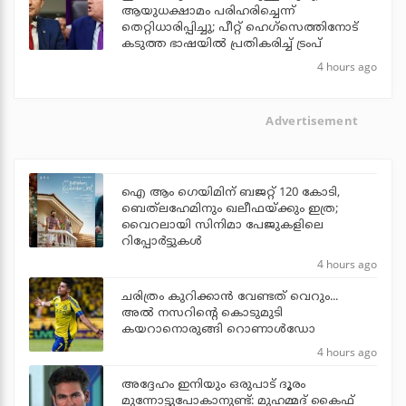
ആയുധക്ഷാമം പരിഹരിച്ചെന്ന്
തെറ്റിധാരിപ്പിച്ചു; പീറ്റ് ഹെഗ്‌സെത്തിനോട്
കടുത്ത ഭാഷയില്‍ പ്രതികരിച്ച് ട്രംപ്
4 hours ago
Advertisement
ഐ ആം ഗെയിമിന് ബജറ്റ് 120 കോടി,
ബെത്‌ലഹേമിനും ഖലീഫയ്ക്കും ഇത്ര;
വൈറലായി സിനിമാ പേജുകളിലെ
റിപ്പോര്‍ട്ടുകള്‍
4 hours ago
ചരിത്രം കുറിക്കാന്‍ വേണ്ടത് വെറും...
അല്‍ നസറിന്റെ കൊടുമുടി
കയറാനൊരുങ്ങി റൊണാള്‍ഡോ
4 hours ago
അദ്ദേഹം ഇനിയും ഒരുപാട് ദൂരം
മുന്നോട്ടുപോകാനുണ്ട്: മുഹമ്മദ് കൈഫ്