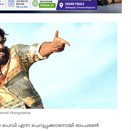
ywood Hungaama
നായ പെഡി എന്ന ചെറുപ്പക്കാരനായി രാംചരണ്‍