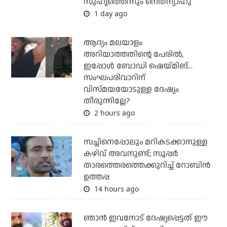
സുഹൃത്തെന്നും നെതന്യാഹു
1 day ago
ആദ്യം മലയാളം
അറിയാത്തതിന്റെ പേരില്‍,
ഇപ്പോള്‍ ബോഡി ഷെയ്മിങ്...
സംഘപരിവാറിന്
വിസ്മയയോടുള്ള ദേഷ്യം
തീരുന്നില്ലേ?
2 hours ago
സച്ചിനെപ്പോലും മറികടക്കാനുള്ള
കഴിവ് അവനുണ്ട്; സൂപ്പര്‍
താരത്തെരത്തെക്കുറിച്ച് റോബിന്‍
ഉത്തപ്പ
14 hours ago
ഞാന്‍ ഇവനോട് ദേഷ്യപ്പെട്ടത് ഈ