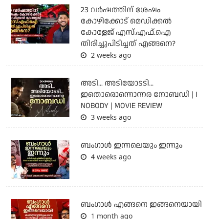
23 വർഷത്തിന് ശേഷം
കോഴിക്കോട് മെഡിക്കൽ
കോളേജ് എസ്.എഫ്.ഐ
തിരിച്ചുപിടിച്ചത് എങ്ങനെ?
2 weeks ago
അടി... അടിയോടടി...
ഇതൊരൊന്നൊന്നര നോബഡി | I
NOBODY | MOVIE REVIEW
3 weeks ago
ബംഗാള്‍ ഇന്നലെയും ഇന്നും
4 weeks ago
ബം​ഗാൾ എങ്ങനെ ഇങ്ങനെയായി
1 month ago