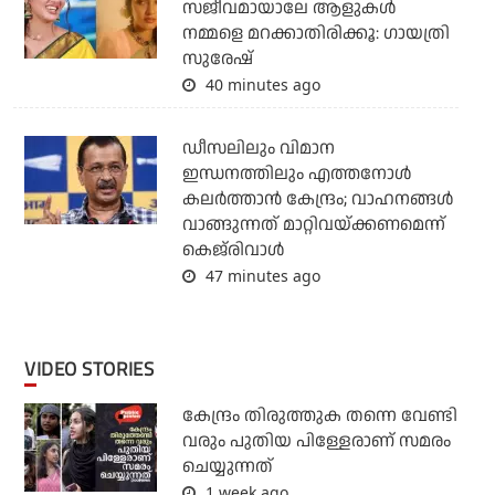
സജീവമായാലേ ആളുകൾ
നമ്മളെ മറക്കാതിരിക്കൂ: ഗായത്രി
സുരേഷ്
40 minutes ago
ഡീസലിലും വിമാന
ഇന്ധനത്തിലും എത്തനോള്‍
കലര്‍ത്താന്‍ കേന്ദ്രം; വാഹനങ്ങള്‍
വാങ്ങുന്നത് മാറ്റിവയ്ക്കണമെന്ന്
കെജ്‌രിവാള്‍
47 minutes ago
VIDEO STORIES
കേന്ദ്രം തിരുത്തുക തന്നെ വേണ്ടി
വരും പുതിയ പിള്ളേരാണ് സമരം
ചെയ്യുന്നത്
1 week ago