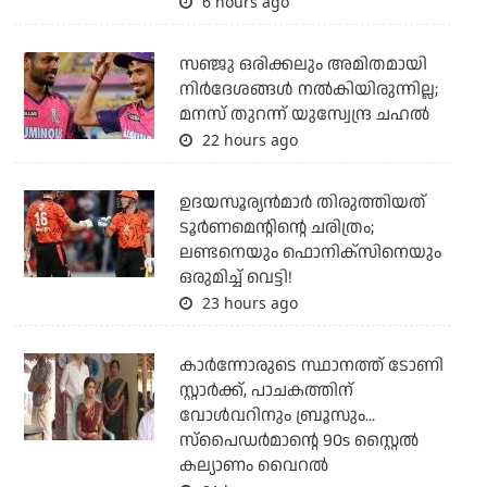
6 hours ago
സഞ്ജു ഒരിക്കലും അമിതമായി
നിര്‍ദേശങ്ങള്‍ നല്‍കിയിരുന്നില്ല;
മനസ് തുറന്ന് യുസ്വേന്ദ്ര ചഹല്‍
22 hours ago
ഉദയസൂര്യന്‍മാര്‍ തിരുത്തിയത്
ടൂര്‍ണമെന്റിന്റെ ചരിത്രം;
ലണ്ടനെയും ഫൊനിക്‌സിനെയും
ഒരുമിച്ച് വെട്ടി!
23 hours ago
കാര്‍ന്നോരുടെ സ്ഥാനത്ത് ടോണി
സ്റ്റാര്‍ക്ക്, പാചകത്തിന്
വോള്‍വറിനും ബ്രൂസും...
സ്‌പൈഡര്‍മാന്റെ 90s സ്റ്റൈല്‍
കല്യാണം വൈറല്‍