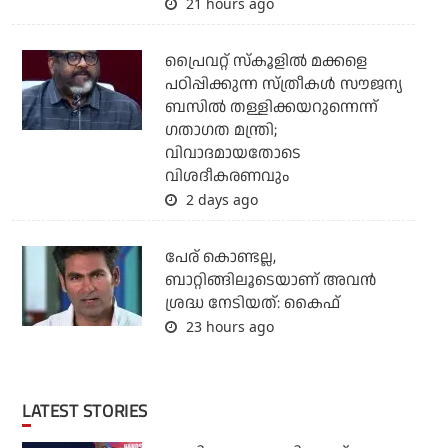
21 hours ago
പ്രൈവറ്റ് സ്‌കൂളില്‍ മക്കളെ
പഠിപ്പിക്കുന്ന സ്ത്രീകള്‍ സൗജന്യ
ബസില്‍ തള്ളിക്കയറുന്നെന്ന്
ഗതാഗത മന്ത്രി;
വിവാദമായതോടെ
വിശദീകരണവും
2 days ago
പേര് കൊണ്ടല്ല,
ബാറ്റിങ്ങിലൂടെയാണ് അവൻ
ശ്രദ്ധ നേടിയത്: കൈഫ്
23 hours ago
LATEST STORIES