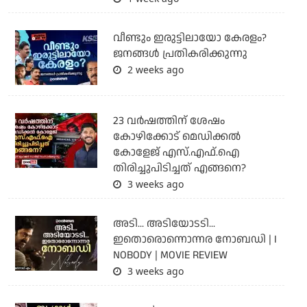
വീണ്ടും ഇരുട്ടിലായോ കേരളം?
ജനങ്ങൾ പ്രതികരിക്കുന്നു
2 weeks ago
23 വർഷത്തിന് ശേഷം
കോഴിക്കോട് മെഡിക്കൽ
കോളേജ് എസ്.എഫ്.ഐ
തിരിച്ചുപിടിച്ചത് എങ്ങനെ?
3 weeks ago
അടി... അടിയോടടി...
ഇതൊരൊന്നൊന്നര നോബഡി | I
NOBODY | MOVIE REVIEW
3 weeks ago