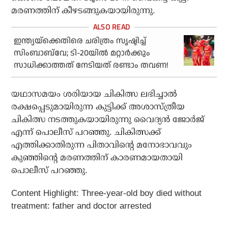
മരണത്തിന് കീഴടങ്ങുകയായിരുന്നു.
ഇന്ത്യയ്‌ക്കെതിരെ ചരിത്രം സൃഷ്ടിച്ച്
സിംബാബ്‌വേ; ടി-20യില്‍ മറ്റാര്‍ക്കും
സാധിക്കാത്തത് നേടിയത് രണ്ടാം തവണ!
യഥാസമയം ശരിയായ ചികിത്സ ലഭിച്ചാല്‍
രക്ഷപ്പെടുമായിരുന്ന കുട്ടിക്ക് അശാസ്ത്രീയ
ചികിത്സ നടത്തുകയായിരുന്നു വൈദ്യന്‍ ജോര്‍ജ്
എന്ന് പൊലീസ് പറഞ്ഞു. ചികിത്സക്ക്
എത്തിക്കാതിരുന്ന പിതാവിന്റെ മനോഭാവവും
കുഞ്ഞിന്റെ മരണത്തിന് കാരണമായതായി
പൊലീസ് പറഞ്ഞു.
Content Highlight: Three-year-old boy died without
treatment: father and doctor arrested