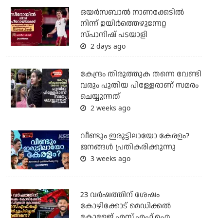
ഒയര്‍സബാൽ നാണക്കേടിൽ
നിന്ന് ഉയിർത്തെഴുന്നേറ്റ
സ്പാനിഷ് പടയാളി
2 days ago
കേന്ദ്രം തിരുത്തുക തന്നെ വേണ്ടി
വരും പുതിയ പിള്ളേരാണ് സമരം
ചെയ്യുന്നത്
2 weeks ago
വീണ്ടും ഇരുട്ടിലായോ കേരളം?
ജനങ്ങൾ പ്രതികരിക്കുന്നു
3 weeks ago
23 വർഷത്തിന് ശേഷം
കോഴിക്കോട് മെഡിക്കൽ
കോളേജ് എസ്.എഫ്.ഐ