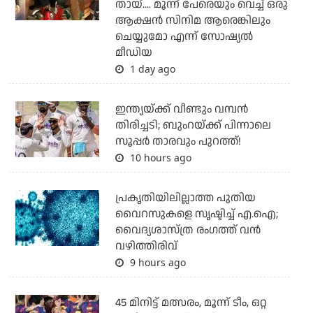
തായ്.... മൂന്ന് പേരെയും വെച്ച് ഒരു
ആക്ഷന്‍ സിനിമ ആരെങ്കിലും
ചെയ്യുമോ എന്ന് സോഷ്യല്‍
മീഡിയ
1 day ago
ഇന്ത്യയ്ക്ക് വീണ്ടും വമ്പന്‍
തിരിച്ചടി; ബുംറയ്ക്ക് പിന്നാലെ
സൂപ്പര്‍ താരവും പുറത്ത്!
10 hours ago
പ്രകൃതിയിലില്ലാത്ത പുതിയ
വൈറസുകളെ സൃഷ്ടിച്ച് എ.ഐ;
വൈദ്യശാസ്ത്ര രംഗത്ത് വന്‍
വഴിത്തിരിവ്
9 hours ago
45 മിനിട്ട് മത്സരം, മൂന്ന് ടീം, ഒറ്റ