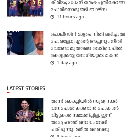
കിരീടം; 2002ന് ശേഷം ത്രികോണ
പോരിനൊരുങ്ങി ബാഴ്‌സ
11 hours ago
പൊലീസിന് മാത്രം നീതി ലഭിച്ചാല്‍
പോരല്ലോ; എന്റെ അച്ഛനും നീതി
വേണ്ടേ: മുത്തങ്ങ വെടിവെപ്പില്‍
കൊല്ലപ്പെട്ട ജോഗിയുടെ മകന്‍
1 day ago
LATEST STORIES
അന്ന് കൊച്ചിയില്‍ സൂര്യ സാര്‍
വന്നപ്പോള്‍ കാണാന്‍ പോകാന്‍
വീട്ടുകാര്‍ സമ്മതിച്ചില്ല, ഇന്ന്
അദ്ദേഹത്തിനൊപ്പം വേദി
പങ്കിടുന്നു: മമിത ബൈജു
3 hours ago