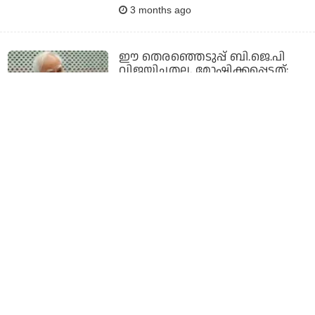
3 months ago
ഈ തെരഞ്ഞെടുപ്പ് ബി.ജെ.പി
വിജയിച്ചതല്ല, മോഷ്ടിക്കപ്പെട്ടത്;
നമ്മള്‍ മമതയ്‌ക്കൊപ്പം
നില്‍ക്കണം: കപില്‍ സിബല്‍
3 months ago
കോണ്‍ഗ്രസിന് രണ്ട്;
സി.പി.ഐ.എമ്മിന് ഒന്ന്: പിച്ചവെച്ച്
തുടങ്ങി പാര്‍ട്ടികള്‍
3 months ago
പശ്ചിമ ബംഗാള്‍ മമതയെ
പിന്നിലാക്കി ബി.ജെ.പി ലീഡില്‍
3 months ago