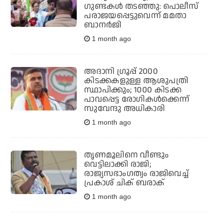
ഗുണ്ടകള്‍ തടഞ്ഞു: പൊലീസ്
പരാജയപ്പെട്ടുവെന്ന് മമതാ
ബാനര്‍ജി
1 month ago
അദാനി ഗ്രൂപ്പ് 2000
കിടക്കകളുള്ള ആശുപത്രി
സ്ഥാപിക്കും; 1000 കിടക്ക
പാവപ്പെട്ട രോഗികള്‍ക്കെന്ന്
സുവേന്ദു അധികാരി
1 month ago
തൃണമൂലിനെ വീണ്ടും
വെട്ടിലാക്കി രാജി;
രാജ്യസഭാംഗത്വം രാജിവെച്ച്
പ്രകാശ് ചിക് ബരാക്
1 month ago