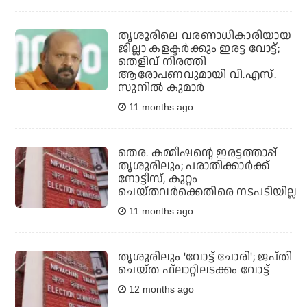
തൃശൂരിലെ വരണാധികാരിയായ
ജില്ലാ കളക്ടര്‍ക്കും ഇരട്ട വോട്ട്;
തെളിവ് നിരത്തി
ആരോപണവുമായി വി.എസ്.
സുനില്‍ കുമാര്‍
11 months ago
തെര. കമ്മീഷന്റെ ഇരട്ടത്താപ്പ്
തൃശൂരിലും; പരാതിക്കാര്‍ക്ക്
നോട്ടീസ്, കുറ്റം
ചെയ്തവര്‍ക്കെതിരെ നടപടിയില്ല
11 months ago
തൃശൂരിലും 'വോട്ട് ചോരി'; ജപ്തി
ചെയ്ത ഫ്‌ലാറ്റിലടക്കം വോട്ട്
12 months ago