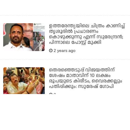
ഉത്തരേന്ത്യയിലെ ചിത്രം കാണിച്ച്
തൃശൂരിൽ പ്രചാരണം
കൊഴുക്കുന്നു എന്ന് സുരേന്ദ്രൻ;
പിന്നാലെ പോസ്റ്റ്‌ മുക്കി
2 years ago
തെരഞ്ഞെടുപ്പ് വിജയത്തിന്
ശേഷം മാതാവിന് 10 ലക്ഷം
രൂപയുടെ കിരീടം, വൈരക്കല്ലും
പതിപ്പിക്കും: സുരേഷ് ഗോപി
2 years ago
മോദി എത്ര തവണ വന്നിട്ടും
കാര്യമില്ല, തൃശൂര്‍
പിടിച്ചെടുക്കാമെന്ന ആഗ്രഹം