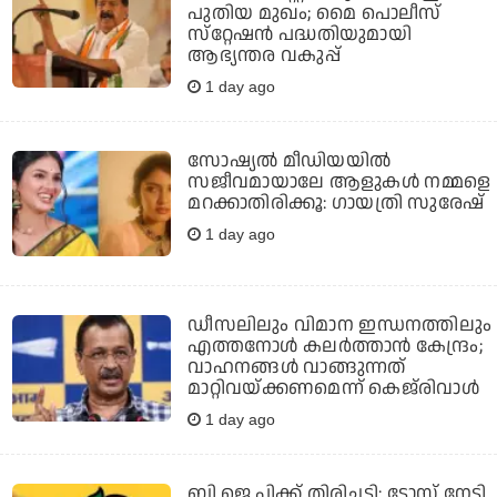
പുതിയ മുഖം; മൈ പൊലീസ്
സ്‌റ്റേഷന്‍ പദ്ധതിയുമായി
ആഭ്യന്തര വകുപ്പ്
1 day ago
സോഷ്യൽ മീഡിയയിൽ
സജീവമായാലേ ആളുകൾ നമ്മളെ
മറക്കാതിരിക്കൂ: ഗായത്രി സുരേഷ്
1 day ago
ഡീസലിലും വിമാന ഇന്ധനത്തിലും
എത്തനോള്‍ കലര്‍ത്താന്‍ കേന്ദ്രം;
വാഹനങ്ങള്‍ വാങ്ങുന്നത്
മാറ്റിവയ്ക്കണമെന്ന് കെജ്‌രിവാള്‍
1 day ago
ബി.ജെ.പിക്ക് തിരിച്ചടി: ടോസ് നേടി