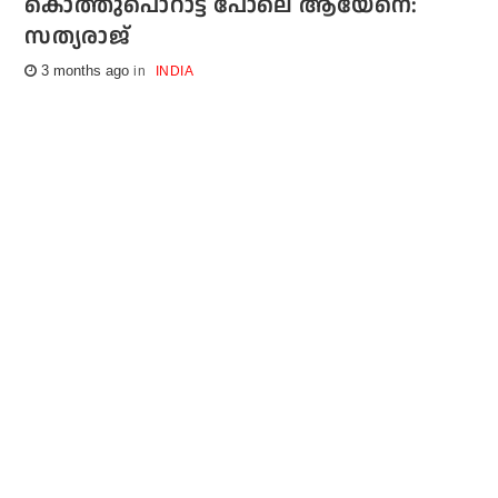
കൊത്തുപൊറാട്ട പോലെ ആയേനെ:
സത്യരാജ്
3 months ago
INDIA