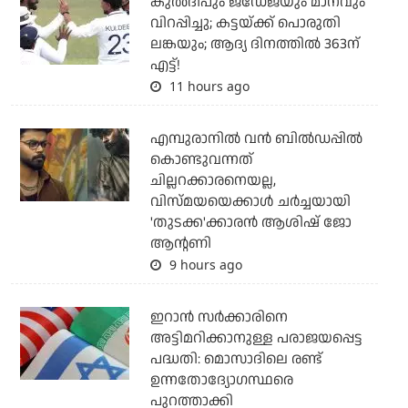
കുല്‍ദീപും ജഡേജയും മാനവും
വിറപ്പിച്ചു; കട്ടയ്ക്ക് പൊരുതി
ലങ്കയും; ആദ്യ ദിനത്തില്‍ 363ന്
എട്ട്!
11 hours ago
എമ്പുരാനില്‍ വന്‍ ബില്‍ഡപ്പില്‍
കൊണ്ടുവന്നത്
ചില്ലറക്കാരനെയല്ല,
വിസ്മയയെക്കാള്‍ ചര്‍ച്ചയായി
'തുടക്ക'ക്കാരന്‍ ആശിഷ് ജോ
ആന്റണി
9 hours ago
ഇറാന്‍ സര്‍ക്കാരിനെ
അട്ടിമറിക്കാനുള്ള പരാജയപ്പെട്ട
പദ്ധതി: മൊസാദിലെ രണ്ട്
ഉന്നതോദ്യോഗസ്ഥരെ
പുറത്താക്കി