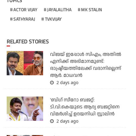
TOPICS
ACTOR VIJAY
JAYALALITHA
MK STALIN
SATHYARAJ
TVKVIJAY
RELATED STORIES
വിജയ് ഇപ്പോൾ സിഎം, അതിൽ
എനിക്ക് അഭിമാനമുണ്ട്:
രാഷ്ട്രീയത്തിലേക്ക് വരാനില്ലെന്ന്
ആർ. മാധവൻ
2 days ago
'ബിഗ് സീറോ ബജറ്റ്:
ടി.വി.കെയുടെ ആദ്യ ബജറ്റിനെ
വിമര്‍ശിച്ച് ഉദയനിധി സ്റ്റാലിന്‍
2 days ago