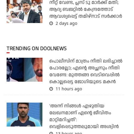
നീറ്റ് വേണ്ട, പ്ലസ് ടു മാര്‍ക്ക് മതി;
ആദ്യ ബജറ്റില്‍ കേന്ദ്രത്തോട്
ആവശ്യപ്പെട്ട് തമിഴ്‌നാട് സര്‍ക്കാര്‍
2 days ago
TRENDING ON DOOLNEWS
പൊലീസിന് മാത്രം നീതി ലഭിച്ചാല്‍
പോരല്ലോ; എന്റെ അച്ഛനും നീതി
വേണ്ടേ: മുത്തങ്ങ വെടിവെപ്പില്‍
കൊല്ലപ്പെട്ട ജോഗിയുടെ മകന്‍
11 hours ago
'അന്ന് നിങ്ങള്‍ എഴുതിയ
ലേഖനമാണ് എന്റെ ജീവിതം
മാറ്റിമറിച്ചത്':
വെളിപ്പെടുത്തലുമായി അശ്വിന്‍
13 hours ago