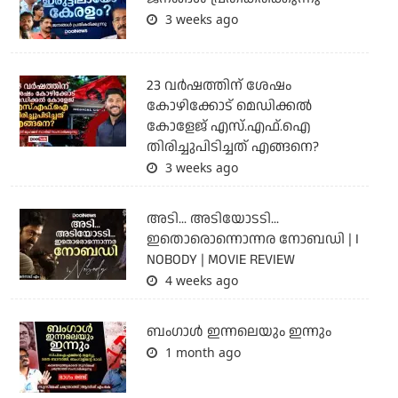
3 weeks ago
23 വർഷത്തിന് ശേഷം
കോഴിക്കോട് മെഡിക്കൽ
കോളേജ് എസ്.എഫ്.ഐ
തിരിച്ചുപിടിച്ചത് എങ്ങനെ?
3 weeks ago
അടി... അടിയോടടി...
ഇതൊരൊന്നൊന്നര നോബഡി | I
NOBODY | MOVIE REVIEW
4 weeks ago
ബംഗാള്‍ ഇന്നലെയും ഇന്നും
1 month ago