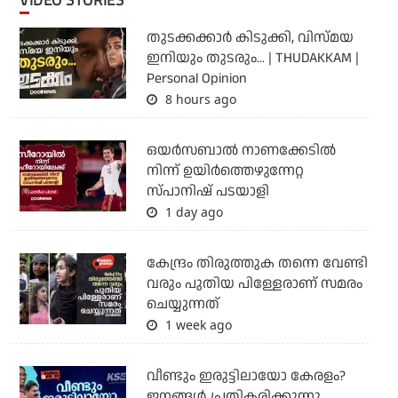
തുടക്കക്കാര്‍ കിടുക്കി, വിസ്മയ
ഇനിയും തുടരും... | THUDAKKAM |
Personal Opinion
8 hours ago
ഒയര്‍സബാൽ നാണക്കേടിൽ
നിന്ന് ഉയിർത്തെഴുന്നേറ്റ
സ്പാനിഷ് പടയാളി
1 day ago
കേന്ദ്രം തിരുത്തുക തന്നെ വേണ്ടി
വരും പുതിയ പിള്ളേരാണ് സമരം
ചെയ്യുന്നത്
1 week ago
വീണ്ടും ഇരുട്ടിലായോ കേരളം?
ജനങ്ങൾ പ്രതികരിക്കുന്നു