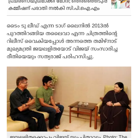
പ്രചരണായുധമാക്കി മോദി; തെരഞ്ഞെടുപ്പ്
കമ്മീഷന് പരാതി നൽകി സി.പി.ഐ.എം
ടൈം ടു ലീഡ് എന്ന ടാഗ് ലൈനില്‍ 2013ല്‍
പുറത്തിറങ്ങിയ തലൈവാ എന്ന ചിത്രത്തിന്റെ
റിലീസ് വൈകിയപ്പോള്‍ അന്നത്തെ തമിഴ്‌നാട്
മുഖ്യമന്ത്രി ജയലളിതയോട് വിജയ് സംസാരിച്ച
രീതിയെയും സത്യരാജ് പരിഹസിച്ചു.
ജയലളിതക്കൊപ്പം വിജയ് യും പിതാവും. Photo: The