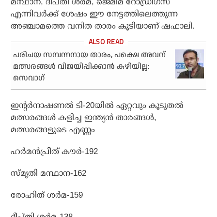
മന്ഥാന, ദീപ്തി ശര്‍മ, ജെമീമ റോഡ്രിഗസ്
എന്നിവര്‍ക്ക് ശേഷം ഈ നേട്ടത്തിലെത്തുന്ന
അഞ്ചാമത്തെ വനിത താരം കൂടിയാണ് ഷഫാലി.
പരിചയ സമ്പന്നനായ താരം, പക്ഷെ അവന്
മത്സരങ്ങള്‍ വിജയിപ്പിക്കാന്‍ കഴിയില്ല:
സെവാഗ്
ഇന്റര്‍നാഷണല്‍ ടി-20യില്‍ ഏറ്റവും കൂടുതല്‍
മത്സരങ്ങള്‍ കളിച്ച ഇന്ത്യന്‍ താരങ്ങള്‍,
മത്സരങ്ങളുടെ എണ്ണം
ഹര്‍മന്‍പ്രീത് കൗര്‍-192
സ്മൃതി മന്ഥാന-162
രോഹിത് ശര്‍മ-159
ദീപ്തി ശര്‍മ-138