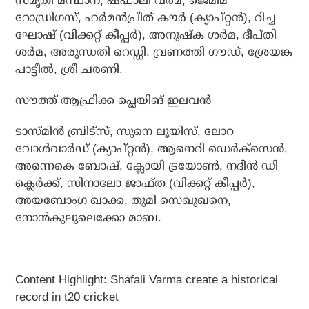
സ്മൃതി മന്ഥാന, ഷഫാലി വര്‍മ, ജെമിമ
റോഡ്രിഗസ്, ഹര്‍മന്‍പ്രീത് കൗര്‍ (ക്യാപ്റ്റന്‍), റിച്ച
ഘോഷ് (വിക്കറ്റ് കീപ്പര്‍), അനുഷ്‌ക ശര്‍മ, ദീപ്തി
ശര്‍മ, അരുന്ധതി റെഡ്ഡി, വ്രണത്തി ഗൗഡ്, ശ്രേയങ്ക
പാട്ടീല്‍, ശ്രീ ചരണി.
സൗത്ത് ആഫ്രിക്ക പ്ലെയിങ് ഇലവന്‍
ടാസ്മിന്‍ ബ്രിട്സ്, സുനെ ലൂയിസ്, ലോറ
വോള്‍വാര്‍ഡ് (ക്യാപ്റ്റന്‍), ആനെറി ഡെര്‍ക്സെന്‍,
അന്നെകെ ബോഷ്, ക്ലോയി ട്രയോണ്‍, നദീന്‍ ഡി
ക്ലെര്‍ക്ക്, സിനാലോ ജാഫ്ത (വിക്കറ്റ് കീപ്പര്‍),
അയബോംഗ ഖാക്ക, തുമി സെഖുഖനെ,
നോന്‍കുലുലെക്കോ മാബ.
Content Highlight: Shafali Varma create a historical
record in t20 cricket