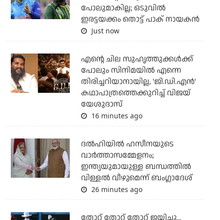
പോലുമാകില്ല; ഒടുവില്‍
ഇരട്ടയക്കം തൊട്ട് പാക് നായകന്‍
Just now
എന്റെ ചില സുഹൃത്തുക്കൾക്ക്
പോലും സിനിമയിൽ എന്നെ
തിരിച്ചറിയാനായില്ല, 'ജി.ഡി.എൻ'
കഥാപാത്രത്തെക്കുറിച്ച് വിജയ്
യേശുദാസ്
16 minutes ago
ദല്‍ഹിയില്‍ ഹസീനയുടെ
വാര്‍ത്താസമ്മേളനം;
ഇന്ത്യയുമായുള്ള ബന്ധത്തില്‍
വിള്ളല്‍ വീഴുമെന്ന് ബംഗ്ലാദേശ്
26 minutes ago
തോറ്റ് തോറ്റ് തോറ്റ് ജയിച്ചു...