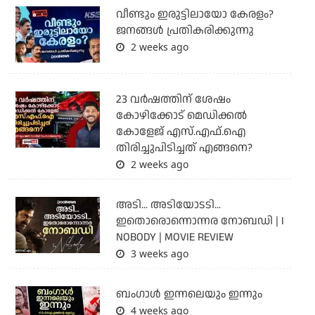
വീണ്ടും ഇരുട്ടിലായോ കേരളം?
ജനങ്ങൾ പ്രതികരിക്കുന്നു
2 weeks ago
23 വർഷത്തിന് ശേഷം
കോഴിക്കോട് മെഡിക്കൽ
കോളേജ് എസ്.എഫ്.ഐ
തിരിച്ചുപിടിച്ചത് എങ്ങനെ?
2 weeks ago
അടി... അടിയോടടി...
ഇതൊരൊന്നൊന്നര നോബഡി | I
NOBODY | MOVIE REVIEW
3 weeks ago
ബംഗാള്‍ ഇന്നലെയും ഇന്നും
4 weeks ago