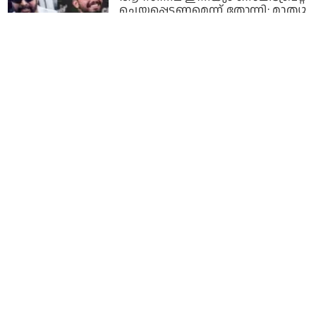
ചെയ്യപ്പെടണമെന്ന് തോന്നി: മാത്യു
തോമസ്
1 year ago
ആ കഥാപാത്രം വേറൊരാൾ
ചെയ്താലും ശരിയാവില്ല, ഞാൻ
ചെയ്യണം: ആസിഫ് അലി
1 year ago
രാജാവിന്റെ കൈയില്‍ നിന്ന് പട്ടും
വളയും കിട്ടിയ ഫീലായിരുന്നു
എനിക്ക് ആ സമയത്ത്: ആസിഫ്
അലി
1 year ago
മമ്മൂക്കയോടൊപ്പമുള്ള എന്റെ ആ