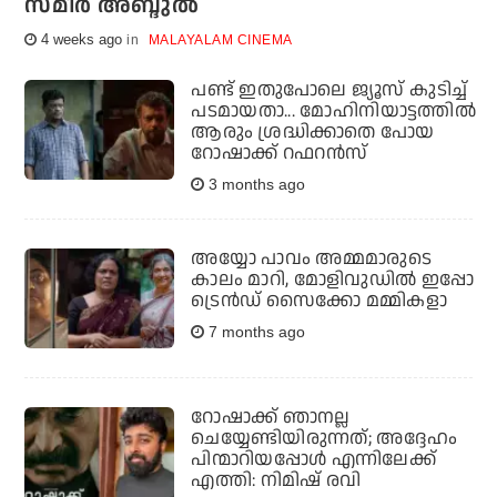
സമീര്‍ അബ്ദുല്‍
4 weeks ago
MALAYALAM CINEMA
പണ്ട് ഇതുപോലെ ജ്യൂസ് കുടിച്ച്
പടമായതാ... മോഹിനിയാട്ടത്തില്‍
ആരും ശ്രദ്ധിക്കാതെ പോയ
റോഷാക്ക് റഫറന്‍സ്
3 months ago
അയ്യോ പാവം അമ്മമാരുടെ
കാലം മാറി, മോളിവുഡില്‍ ഇപ്പോ
ട്രെന്‍ഡ് സൈക്കോ മമ്മികളാ
7 months ago
റോഷാക്ക് ഞാനല്ല
ചെയ്യേണ്ടിയിരുന്നത്; അദ്ദേഹം
പിന്മാറിയപ്പോള്‍ എന്നിലേക്ക്
എത്തി: നിമിഷ് രവി