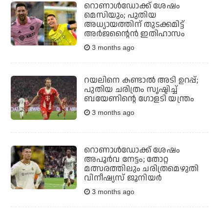
റൊണാൾഡോക്ക് ശേഷം
മെസിയും; പുതിയ
അധ്യായത്തിന് തുടക്കമിട്ട്
അർജന്റൈൻ ഇതിഹാസം
3 months ago
റയലിനെ കണ്ടാൽ അടി ഉറപ്പ്;
പുതിയ ചരിത്രം സൃഷ്ടിച്ച്
ബയേണിന്റെ ഗോളടി യന്ത്രം
3 months ago
റൊണാള്‍ഡോക്ക് ശേഷം
അപൂര്‍വ നേട്ടം; തോറ്റ
മത്സരത്തിലും ചരിത്രമെഴുതി
വിനീഷ്യസ് ജൂനിയര്‍
3 months ago