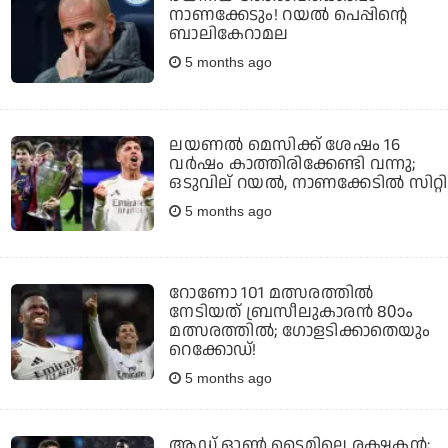
നാണക്കേടും! റയല്‍ പെപ്പിന്റെ
ബാലികേറാമല
5 months ago
ലയണല്‍ മെസിക്ക് ശേഷം 16
വര്‍ഷം കാത്തിരിക്കേണ്ടി വന്നു;
ഒടുവില് റയല്‍, നാണക്കേടില്‍ സിറ്റി
5 months ago
റോണോ 101 മത്സരത്തില്‍
നേടിയത് ബ്രസീലുകാരന്‍ 80ാം
മത്സരത്തില്‍; ഗോളടിക്കാതെയും
റെക്കോഡ്!
5 months ago
ആഡ് ഓണ്‍ ടൈമിലെ രക്ഷകന്‍;