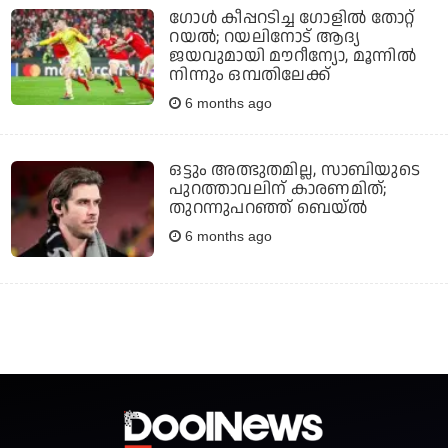
ഗോള്‍ കീപ്പറടിച്ച ഗോളില്‍ തോറ്റ്
റയല്‍; റയലിനോട് ആദ്യ
ജയവുമായി മൗറീന്യോ, മൂന്നില്‍
നിന്നും ഒമ്പതിലേക്ക്
6 months ago
ഒട്ടും അത്ഭുതമില്ല, സാബിയുടെ
പുറത്താവലിന് കാരണമിത്;
തുറന്നുപറഞ്ഞ് ബെയ്ൽ
6 months ago