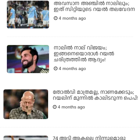
അവസാന അഞ്ചില്‍ നാലിലും;
ഇത് സിറ്റിയുടെ റയല്‍ തലവേദന
4 months ago
നാലില്‍ നാല് വിജയം;
ഇങ്ങനെയൊരാള്‍ റയല്‍
ചരിത്രത്തില്‍ ആദ്യം!
4 months ago
തോല്‍വി മാത്രമല്ല, നാണക്കേടും;
റയലിന് മുന്നില്‍ കാലിടറുന്ന പെപ്!
4 months ago
74 അടി അകലെ നിന്നുമൊരു