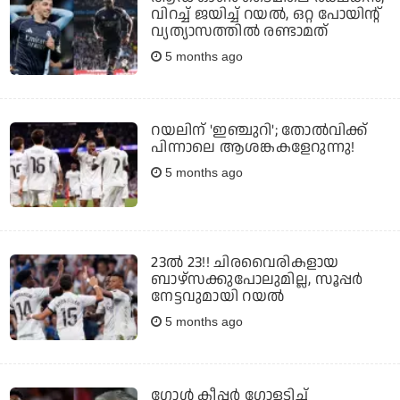
വിറച്ച് ജയിച്ച് റയല്‍, ഒറ്റ പോയിന്റ്
വ്യത്യാസത്തില്‍ രണ്ടാമത്
5 months ago
റയലിന് 'ഇഞ്ചുറി'; തോല്‍വിക്ക്
പിന്നാലെ ആശങ്കകളേറുന്നു!
5 months ago
23ല്‍ 23!! ചിരവൈരികളായ
ബാഴ്സക്കുപോലുമില്ല, സൂപ്പര്‍
നേട്ടവുമായി റയല്‍
5 months ago
ഗോള്‍ കീപ്പര്‍ ഗോളടിച്ച്