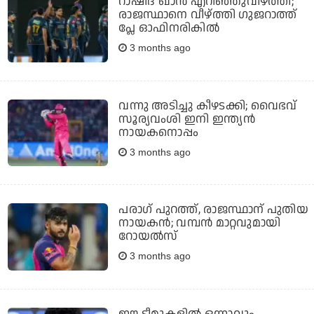
റാഷിദ് ഖാന്‍ എറിഞ്ഞുവീഴ്ത്തി;
രാജസ്ഥാനെ വീഴ്ത്തി ഗുജറാത്ത്
പ്ലേ ഓഫിനരികില്‍
3 months ago
വന്നു അടിച്ചു കീഴടക്കി; വൈഭവ്
സൂര്യവംശി ഇനി ഇന്ത്യന്‍
നായകനൊപ്പം
3 months ago
പരാഗ് പുറത്ത്, രാജസ്ഥാന് പുതിയ
നായകന്‍; വമ്പന്‍ മാറ്റവുമായി
റോയല്‍സ്
3 months ago
ഈ ടീമുകളില്‍ ഒന്നാവും