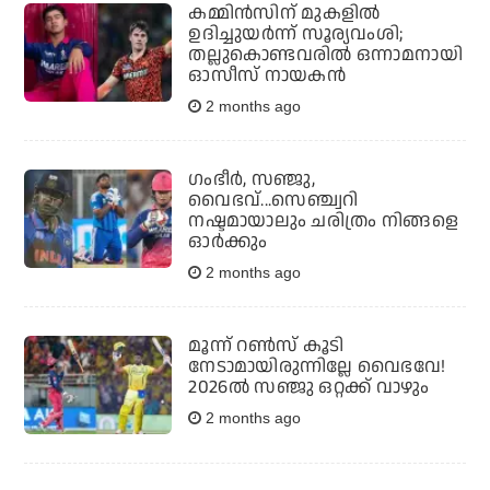
കമ്മിന്‍സിന് മുകളില്‍
ഉദിച്ചുയര്‍ന്ന് സൂര്യവംശി;
തല്ലുകൊണ്ടവരില്‍ ഒന്നാമനായി
ഓസീസ് നായകന്‍
2 months ago
ഗംഭീര്‍, സഞ്ജു,
വൈഭവ്...സെഞ്ച്വറി
നഷ്ടമായാലും ചരിത്രം നിങ്ങളെ
ഓര്‍ക്കും
2 months ago
മൂന്ന് റൺസ് കൂടി
നേടാമായിരുന്നില്ലേ വൈഭവേ!
2026ൽ സഞ്ജു ഒറ്റക്ക് വാഴും
2 months ago