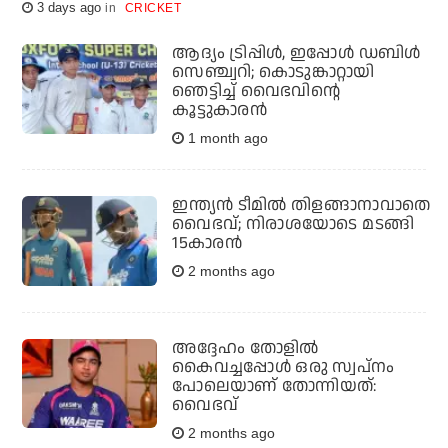
3 days ago
CRICKET
ആദ്യം ട്രിപ്പിൾ, ഇപ്പോൾ ഡബിൾ
സെഞ്ച്വറി; കൊടുങ്കാറ്റായി
ഞെട്ടിച്ച് വൈഭവിന്റെ
കൂട്ടുകാരൻ
1 month ago
ഇന്ത്യന്‍ ടീമില്‍ തിളങ്ങാനാവാതെ
വൈഭവ്; നിരാശയോടെ മടങ്ങി
15കാരന്‍
2 months ago
അദ്ദേഹം തോളില്‍
കൈവച്ചപ്പോള്‍ ഒരു സ്വപ്നം
പോലെയാണ് തോന്നിയത്:
വൈഭവ്
2 months ago