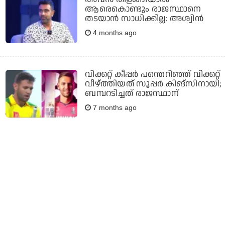
ആരെകൊണ്ടും രാജസ്ഥാനെ
തടയാന്‍ സാധിക്കില്ല: അശ്വിന്‍
4 months ago
വിക്കറ്റ് കീപ്പര്‍ പന്തെറിഞ്ഞ് വിക്കറ്റ്
വീഴ്ത്തിയത് സൂപ്പര്‍ കിങ്‌സിനായി;
ബമ്പറടിച്ചത് രാജസ്ഥാന്
7 months ago
സഞ്ജുവും സ്റ്റബ്ബ്സും തമ്മിലുള്ള
ഡീല്‍ ഇല്ലാതായതെങ്ങനെ?
കാരണമിത്
9 months ago
സഞ്ജുവിന് ശേഷം പരാഗല്ല,