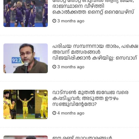
തോറ്റ് തോറ്റ് ഒടുവില്‍ ആദ്യ ജയം;
രാജസ്ഥാനെ വീഴ്ത്തി
കൊല്‍ക്കത്ത നൈറ്റ് റൈഡേഴ്സ്
3 months ago
പരിചയ സമ്പന്നനായ താരം, പക്ഷെ
അവന് മത്സരങ്ങള്‍
വിജയിപ്പിക്കാന്‍ കഴിയില്ല: സെവാഗ്
3 months ago
വാട്‌സണ്‍ മുതല്‍ ജഡേജ വരെ
കപ്പടിച്ചവര്‍; അടുത്ത ഊഴം
സഞ്ജുവിന്റേതോ?
4 months ago
ഈ രണ്ട് യുവതാരങ്ങള്‍