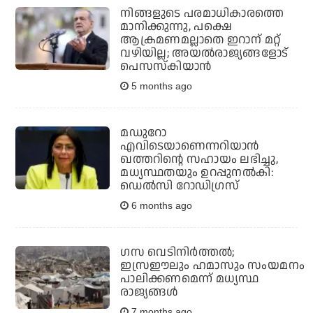
നിങ്ങളുടെ പരമാധികാരത്തെ
മാനിക്കുന്നു, പക്ഷെ
ആക്രമണമല്ലാതെ ഇറാന് മറ്റ്
വഴിയില്ല; അയല്‍രാജ്യങ്ങളോട്
പെസസ്‌കിയാന്‍
5 months ago
മഡുറോ
എവിടെയാണെന്നറിയാന്‍
ഖത്തറിന്റെ സഹായം ലഭിച്ചു,
മധ്യസ്ഥതയും ഉറപ്പുനല്‍കി:
ഡെല്‍സി റോഡിഗ്രസ്
6 months ago
ഗസ വെടിനിർത്തൽ;
ഇസ്രഈലും ഹമാസും സംയമനം
പാലിക്കണമെന്ന് മധ്യസ്ഥ
രാജ്യങ്ങൾ
7 months ago