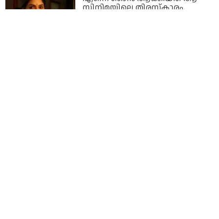
സിനിമയിലെ തിരസ്കാരം,
സിനിമയിലെത്തുമെന്ന് ഞാനും:
മധുബാല
1 year ago
അന്നും ഇന്നും ലാലേട്ടന് ഒരു
വ്യത്യാസവുമില്ല, ഞാൻ കാരണം
റീടേക്ക് എടുക്കേണ്ടി വന്നാലും ഒരു
മടിയുമില്ലാതെ ചെയ്യും: മധുബാല
1 year ago
എന്നെ ആ സിനിമയുടെ സെറ്റിൽ
കണ്ടതും മമ്മൂക്ക
സംവിധായകനോട് ഒരു ചോദ്യം
ചോദിച്ചു... മധുബാല
1 year ago