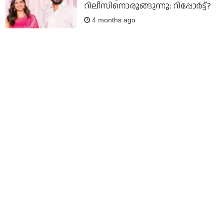
റിലീസിനൊരുങ്ങുന്നു: റിപ്പോര്‍ട്ട്?
4 months ago
അച്ഛൻ ഒന്നും മിണ്ടാതിരുന്നപ്പോൾ
ആണ് സിനിമ ഇഷ്ടമായെന്ന്
മനസിലായത്: കല്ല്യാണി
പ്രിയദർശൻ
4 months ago
മലയാളി പൊണ്ണും, വിന്റേജ്
സോങ്ങും ഒന്നൊന്നര
കോമ്പിനേഷനാണ്; ചര്‍ച്ചയായി
കല്യാണിയുടെയും
അനശ്വരയുടെയും എന്‍ട്രി
4 months ago
അവൾക്ക് നഷ്ടപ്പെടാൻ