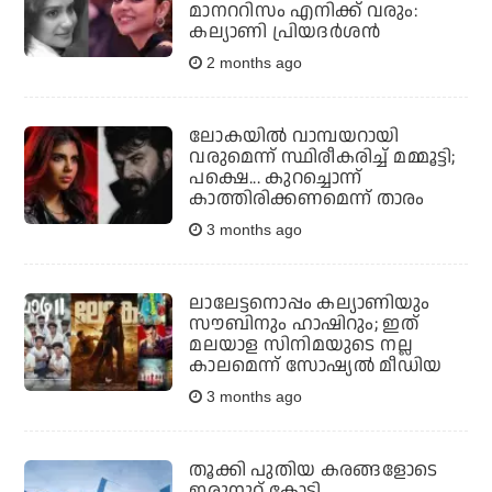
മാനററിസം എനിക്ക് വരും:
കല്യാണി പ്രിയദര്‍ശന്‍
2 months ago
ലോകയിൽ വാമ്പയറായി
വരുമെന്ന് സ്ഥിരീകരിച്ച് മമ്മൂട്ടി;
പക്ഷെ... കുറച്ചൊന്ന്
കാത്തിരിക്കണമെന്ന് താരം
3 months ago
ലാലേട്ടനൊപ്പം കല്യാണിയും
സൗബിനും ഹാഷിറും; ഇത്
മലയാള സിനിമയുടെ നല്ല
കാലമെന്ന് സോഷ്യല്‍ മീഡിയ
3 months ago
തൂക്കി പുതിയ കരങ്ങളോടെ
ഇരുനൂറ് കോടി