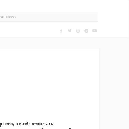
ലോ ആ നടന്‍; അദ്ദേഹം