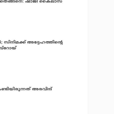
കുന്നതെങ്ങനെ: ഷാജി കൈലാസ്
സിനിമക്ക് അദ്ദേഹത്തിൻ്റെ
്‌റോയ്
േണ്ടിയിരുന്നത് അരവിന്ദ്