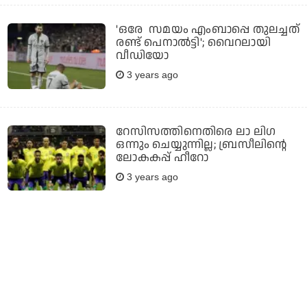
'ഒരേ സമയം എംബാപ്പെ തുലച്ചത്
രണ്ട് പെനാല്‍ട്ടി'; വൈറലായി
വീഡിയോ
3 years ago
റേസിസത്തിനെതിരെ ലാ ലിഗ
ഒന്നും ചെയ്യുന്നില്ല; ബ്രസീലിന്റെ
ലോകകപ്പ് ഹീറോ
3 years ago
ലോകകപ്പിൽ മറ്റ് കളിക്കാർ
ഗോളുകൾ നേടുന്നത് എന്നെ
പ്രകോപിപ്പിച്ചു; ഹാലണ്ട്
3 years ago