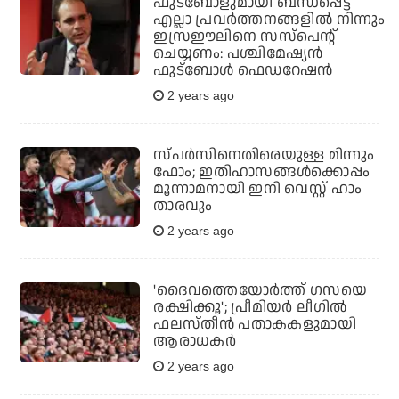
ഫുട്‌ബോളുമായി ബന്ധപ്പെട്ട
എല്ലാ പ്രവര്‍ത്തനങ്ങളില്‍ നിന്നും
ഇസ്രഈലിനെ സസ്പെന്റ്
ചെയ്യണം: പശ്ചിമേഷ്യന്‍
ഫുട്‌ബോള്‍ ഫെഡറേഷന്‍
2 years ago
സ്പര്‍സിനെതിരെയുള്ള മിന്നും
ഫോം; ഇതിഹാസങ്ങള്‍ക്കൊപ്പം
മൂന്നാമനായി ഇനി വെസ്റ്റ് ഹാം
താരവും
2 years ago
'ദൈവത്തെയോർത്ത് ഗസയെ
രക്ഷിക്കൂ'; പ്രീമിയർ ലീഗിൽ
ഫലസ്തീൻ പതാകകളുമായി
ആരാധകർ
2 years ago