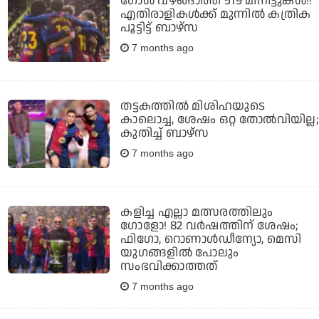
ഗോൾ വഴങ്ങാത്ത 519 മിനിട്ടുകള്‍!!
എതിരാളികള്‍ക്ക് മുന്നില്‍ കത്രിക
പൂട്ടിട്ട് ബാഴ്സ
7 months ago
തട്ടകത്തില്‍ മിശിഹയുടെ
കാലൊച്ച, ശേഷം ഒറ്റ തോല്‍വിയില്ല;
കുതിച്ച് ബാഴ്‌സ
7 months ago
കളിച്ച എല്ലാ മത്സരത്തിലും
ഗോളോ! 82 വര്‍ഷത്തിന് ശേഷം;
ഫിഗോ, റൊണാള്‍ഡീന്യോ, മെസി
യുഗങ്ങളില്‍ പോലും
സംഭവിക്കാത്തത്
7 months ago