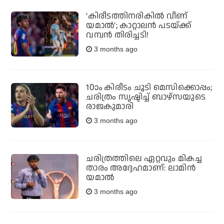
'കിരീടത്തിനരികില്‍ വീണ്
യമാല്‍'; കാറ്റാലന്‍ പടയ്ക്ക്
വമ്പന്‍ തിരിച്ചടി!
3 months ago
10ാം കിരീടം ചൂടി മെസിക്കൊപ്പം;
ചരിത്രം സൃഷ്ടിച്ച് ബാഴ്‌സയുടെ
രാജകുമാരി
3 months ago
ചരിത്രത്തിലെ ഏറ്റവും മികച്ച
താരം അദ്ദേഹമാണ്: ലാമിന്‍
യമാല്‍
3 months ago