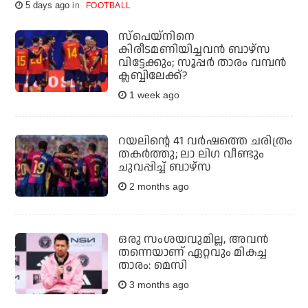
5 days ago
FOOTBALL
സ്‌പെയ്‌നിനെ
കിരീടമണിയിച്ചവന്‍ ബാഴ്‌സ
വിട്ടേക്കും; സൂപ്പര്‍ താരം വമ്പന്‍
ക്ലബ്ബിലേക്ക്?
1 week ago
റയലിന്റെ 41 വർഷത്തെ ചരിത്രം
തകർത്തു; ലാ ലിഗ വീണ്ടും
ചുവപ്പിച്ച് ബാഴ്സ
2 months ago
ഒരു സംശയവുമില്ല, അവന്‍
തന്നെയാണ് ഏറ്റവും മികച്ച
താരം: മെസി
3 months ago