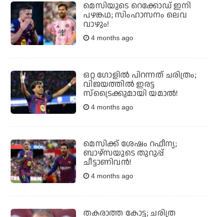
മെസിയുടെ റെക്കോഡ് ഇനി
പഴങ്കഥ; സിംഹാസനം ലെവ
വാഴും!
4 months ago
ഒറ്റ ഗോളില്‍ പിറന്നത് ചരിത്രം;
വിജയത്തില്‍ ഇരട്ട
സ്‌ട്രൈക്കുമായി യമാല്‍!
4 months ago
മെസിക്ക് ശേഷം റഫീന്യ;
ബാഴ്‌സയുടെ തുറുപ്പ്
ചീട്ടാണിവൻ!
4 months ago
തകരാത്ത കോട്ട; ചരിത്ര