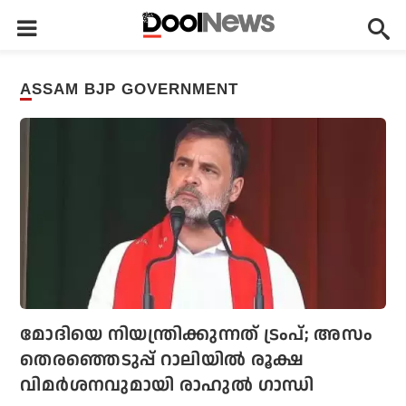
ASSAM BJP GOVERNMENT
മോദിയെ നിയന്ത്രിക്കുന്നത് ട്രംപ്; അസം
തെരഞ്ഞെടുപ്പ് റാലിയിൽ രൂക്ഷ
വിമർശനവുമായി രാഹുൽ ഗാന്ധി