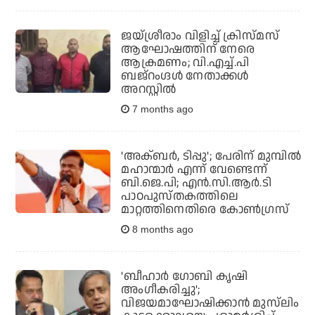
ജയ്ശ്രീരാം വിളിച്ച് ക്രിസ്മസ്
ആഘോഷത്തിന് നേരെ
ആക്രമണം; വി.എച്ച്.പി
ബജ്‌റംഗ്ദള്‍ നേതാക്കള്‍
അറസ്റ്റില്‍
7 months ago
'അക്ബര്‍, ടിപ്പു'; പേരിന് മുമ്പില്‍
മഹാന്മാര്‍ എന്ന് വേണ്ടെന്ന്
ബി.ജെ.പി; എന്‍.സി.ആര്‍.ടി
പാഠപുസ്തകത്തിലെ
മാറ്റത്തിനെതിരെ കോണ്‍ഗ്രസ്
8 months ago
'ബീഹാര്‍ ഗോബി കൃഷി
അംഗീകരിച്ചു';
വിജയമാഘോഷിക്കാന്‍ മുസ്‌ലിം