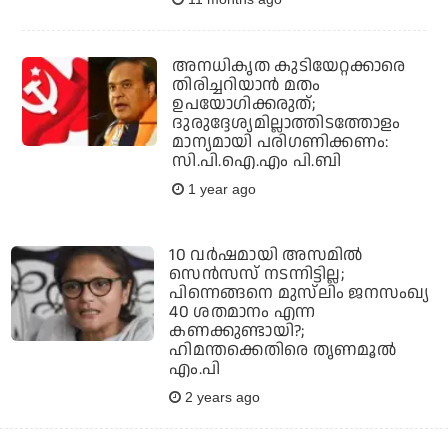
അനധികൃത കുടിയേറ്റക്കാരെ
തിരിച്ചറിയാന്‍ മതം
ഉപയോഗിക്കരുത്;
ദുരുദ്ദേശ്യമില്ലാത്തിടത്തോളം
മാന്യമായി പരിഗണിക്കണം:
സി.പി.ഐ.എം പി.ബി
1 year ago
10 വർഷമായി അസമിൽ
സെൻസസ് നടന്നിട്ടില്ല;
പിന്നെങ്ങനെ മുസ്‌ലിം ജനസംഖ്യ
40 ശതമാനം എന്ന
കണക്കുണ്ടായി?;
ഹിമന്തക്കെതിരെ തൃണമൂൽ
എം.പി
2 years ago