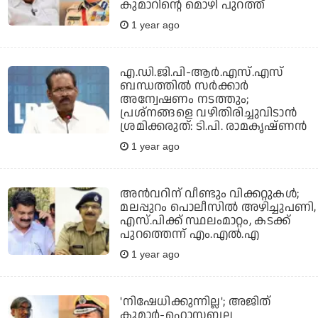
കുമാറിന്റെ മൊഴി പുറത്ത്
1 year ago
എ.ഡി.ജി.പി-ആര്‍.എസ്.എസ്
ബന്ധത്തില്‍ സര്‍ക്കാര്‍
അന്വേഷണം നടത്തും;
പ്രശ്‌നങ്ങളെ വഴിതിരിച്ചുവിടാന്‍
ശ്രമിക്കരുത്: ടി.പി. രാമകൃഷ്ണന്‍
1 year ago
അന്‍വറിന് വീണ്ടും വിക്കറ്റുകള്‍;
മലപ്പുറം പൊലീസില്‍ അഴിച്ചുപണി,
എസ്.പിക്ക് സ്ഥലംമാറ്റം, കടക്ക്
പുറത്തെന്ന് എം.എല്‍.എ
1 year ago
'നിഷേധിക്കുന്നില്ല'; അജിത്
കുമാര്‍-ഹൊസബല്ല