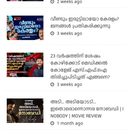
2 weeks ago
വീണ്ടും ഇരുട്ടിലായോ കേരളം?
ജനങ്ങൾ പ്രതികരിക്കുന്നു
3 weeks ago
23 വർഷത്തിന് ശേഷം
കോഴിക്കോട് മെഡിക്കൽ
കോളേജ് എസ്.എഫ്.ഐ
തിരിച്ചുപിടിച്ചത് എങ്ങനെ?
3 weeks ago
അടി... അടിയോടടി...
ഇതൊരൊന്നൊന്നര നോബഡി | I
NOBODY | MOVIE REVIEW
1 month ago