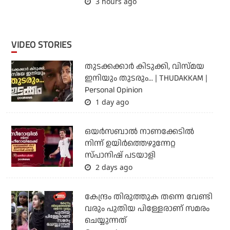
3 hours ago
VIDEO STORIES
തുടക്കക്കാര്‍ കിടുക്കി, വിസ്മയ
ഇനിയും തുടരും... | THUDAKKAM |
Personal Opinion
1 day ago
ഒയര്‍സബാൽ നാണക്കേടിൽ
നിന്ന് ഉയിർത്തെഴുന്നേറ്റ
സ്പാനിഷ് പടയാളി
2 days ago
കേന്ദ്രം തിരുത്തുക തന്നെ വേണ്ടി
വരും പുതിയ പിള്ളേരാണ് സമരം
ചെയ്യുന്നത്