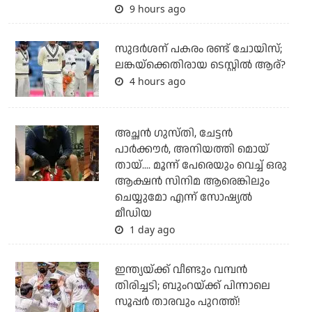
9 hours ago
സുദര്‍ശന് പകരം രണ്ട് ചോയിസ്;
ലങ്കയ്‌ക്കെതിരായ ടെസ്റ്റില്‍ ആര്?
4 hours ago
അച്ഛന്‍ ഗുസ്തി, ചേട്ടന്‍
പാര്‍ക്കൗര്‍, അനിയത്തി മൊയ്
തായ്.... മൂന്ന് പേരെയും വെച്ച് ഒരു
ആക്ഷന്‍ സിനിമ ആരെങ്കിലും
ചെയ്യുമോ എന്ന് സോഷ്യല്‍
മീഡിയ
1 day ago
ഇന്ത്യയ്ക്ക് വീണ്ടും വമ്പന്‍
തിരിച്ചടി; ബുംറയ്ക്ക് പിന്നാലെ
സൂപ്പര്‍ താരവും പുറത്ത്!