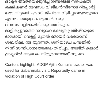
ട്രാക്ടര്‍ യാത്രയെക്കുറിച്ച് ശബരിമല സ്‌പെഷല്‍
കമ്മിഷണര്‍ ദേവസ്വം വിജിലന്‍സിനോട് റിപ്പോര്‍ട്ട്
തേടിയിട്ടുണ്ട്. എ.ഡി.ജിപിയെ വിളിച്ചുവരുത്തുമോ
എന്നടക്കമുള്ള കാര്യങ്ങള്‍ വരും
ദിവസങ്ങളിലായിരിക്കും അറിയുക.
മാളികപ്പുറത്തെ നവഗ്രഹ ക്ഷേത്ര പ്രതിഷ്ഠയുടെ
ഭാഗമായി വെള്ളി മുതല്‍ ഞായര്‍ വരെയാണ്
ശബരിമല നട തുറന്നത്. ശനിയാഴ്ച പമ്പയില്‍
നിന്ന് സന്നിധാനത്തേക്കും തിരിച്ചും അജിത് കുമാര്‍
ട്രാക്ടറില്‍ യാത്ര ചെയ്തുവെന്നാണ് സൂചന.
Content highlight:
ADGP Ajith Kumar’s tractor was
used for Sabarimala visit; Reportedly came in
violation of High Court order