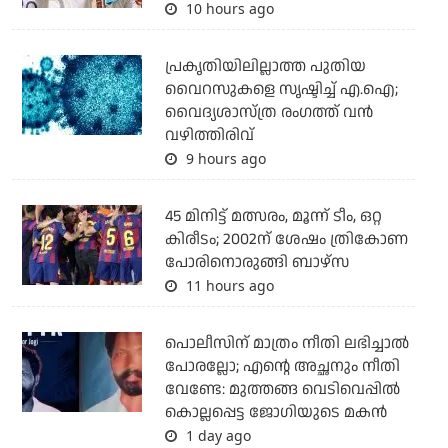
10 hours ago
പ്രകൃതിയിലില്ലാത്ത പുതിയ
വൈറസുകളെ സൃഷ്ടിച്ച് എ.ഐ;
വൈദ്യശാസ്ത്ര രംഗത്ത് വന്‍
വഴിത്തിരിവ്
9 hours ago
45 മിനിട്ട് മത്സരം, മൂന്ന് ടീം, ഒറ്റ
കിരീടം; 2002ന് ശേഷം ത്രികോണ
പോരിനൊരുങ്ങി ബാഴ്‌സ
11 hours ago
പൊലീസിന് മാത്രം നീതി ലഭിച്ചാല്‍
പോരല്ലോ; എന്റെ അച്ഛനും നീതി
വേണ്ടേ: മുത്തങ്ങ വെടിവെപ്പില്‍
കൊല്ലപ്പെട്ട ജോഗിയുടെ മകന്‍
1 day ago