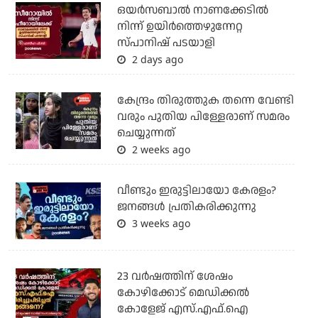
ഒയര്‍സബാൽ നാണക്കേടിൽ
നിന്ന് ഉയിർത്തെഴുന്നേറ്റ
സ്പാനിഷ് പടയാളി
2 days ago
കേന്ദ്രം തിരുത്തുക തന്നെ വേണ്ടി
വരും പുതിയ പിള്ളേരാണ് സമരം
ചെയ്യുന്നത്
2 weeks ago
വീണ്ടും ഇരുട്ടിലായോ കേരളം?
ജനങ്ങൾ പ്രതികരിക്കുന്നു
3 weeks ago
23 വർഷത്തിന് ശേഷം
കോഴിക്കോട് മെഡിക്കൽ
കോളേജ് എസ്.എഫ്.ഐ