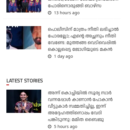
പോരിനൊരുങ്ങി ബാഴ്‌സ
13 hours ago
പൊലീസിന് മാത്രം നീതി ലഭിച്ചാല്‍
പോരല്ലോ; എന്റെ അച്ഛനും നീതി
വേണ്ടേ: മുത്തങ്ങ വെടിവെപ്പില്‍
കൊല്ലപ്പെട്ട ജോഗിയുടെ മകന്‍
1 day ago
LATEST STORIES
അന്ന് കൊച്ചിയില്‍ സൂര്യ സാര്‍
വന്നപ്പോള്‍ കാണാന്‍ പോകാന്‍
വീട്ടുകാര്‍ സമ്മതിച്ചില്ല, ഇന്ന്
അദ്ദേഹത്തിനൊപ്പം വേദി
പങ്കിടുന്നു: മമിത ബൈജു
5 hours ago