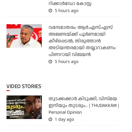
റിക്കാര്‍ഡോ കോസ്റ്റ
5 hours ago
വന്ദേമാതരം: ആര്‍.എസ്.എസ്
അജണ്ടയ്ക്ക് പൂര്‍ണമായി
കീഴ്‌പ്പെടല്‍, തിരുത്താന്‍
അടിയന്തരമായി തയ്യാറാകണം:
പിണറായി വിജയന്‍
5 hours ago
VIDEO STORIES
തുടക്കക്കാര്‍ കിടുക്കി, വിസ്മയ
ഇനിയും തുടരും... | THUDAKKAM |
Personal Opinion
1 day ago