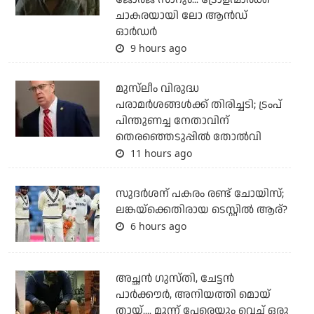
ചാകരയായി ലോ ആന്‍ഡ്
ഓര്‍ഡര്‍
9 hours ago
മുസ്‌ലീം വിരുദ്ധ
പരാമര്‍ശങ്ങള്‍ക്ക് തിരിച്ചടി; ട്രംപ്
പിന്തുണച്ച നേതാവിന്
തെരഞ്ഞെടുപ്പില്‍ തോല്‍വി
11 hours ago
സുദര്‍ശന് പകരം രണ്ട് ചോയിസ്;
ലങ്കയ്‌ക്കെതിരായ ടെസ്റ്റില്‍ ആര്?
6 hours ago
അച്ഛന്‍ ഗുസ്തി, ചേട്ടന്‍
പാര്‍ക്കൗര്‍, അനിയത്തി മൊയ്
തായ്.... മൂന്ന് പേരെയും വെച്ച് ഒരു