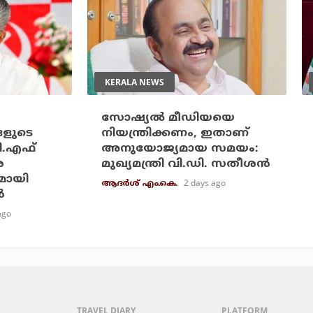
KERALA NEWS
സോഷ്യല്‍ മീഡിയയെ
ങളുടെ
നിയന്ത്രിക്കണം, ഇതാണ്
ി.എഫ്
അനുയോജ്യമായ സമയം:
െ
മുഖ്യമന്ത്രി വി.ഡി. സതീശന്‍
മായി
2 days ago
ആദർശ് എം.കെ.
‍
ago
TRAVEL DIARY
PLATFORM