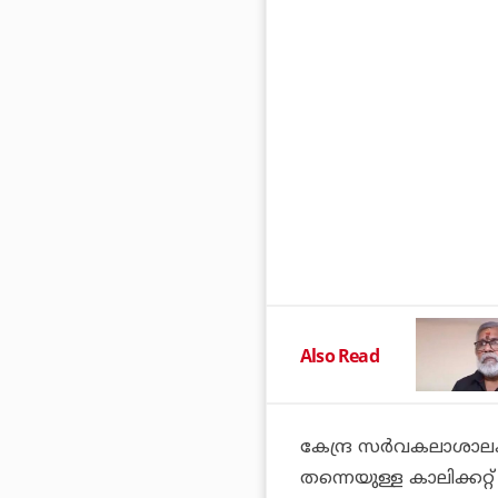
Also Read
കേന്ദ്ര സര്‍വകലാശാലക
തന്നെയുള്ള കാലിക്കറ്