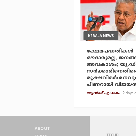
KERALA NEWS
ക്ഷേമപദ്ധതികള്‍
ഔദാര്യമല്ല, ജനങ്
അവകാശം; യു.ഡ
സര്‍ക്കാരിനെതിര
രൂക്ഷവിമര്‍ശനവു
പിണറായി വിജയന്
2 days 
ആദർശ് എം.കെ.
ABOUT
TECHD