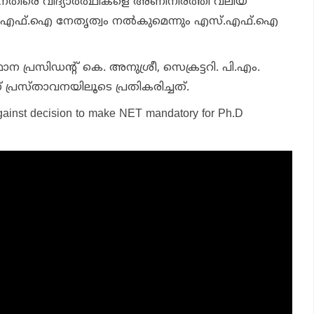
െതിരെ വിദ്യാര്‍ത്ഥികളെ അണിനിരത്തി വലിയ
എസ്.എഫ്.ഐ നേതൃത്വം നല്‍കുമെന്നും എസ്.എഫ്.ഐ
്രസിഡന്റ് കെ. അനുശ്രീ, സെക്രട്ടറി. പി.എം.
്രസ്താവനയിലൂടെ പ്രതികരിച്ചത്.
against decision to make NET mandatory for Ph.D