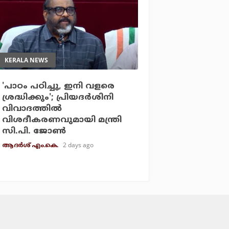
KERALA NEWS
'പാഠം പഠിച്ചു, ഇനി വളരെ
ശ്രദ്ധിക്കും'; പ്രിയദര്‍ശിനി
വിവാദത്തില്‍
വിശദീകരണവുമായി മന്ത്രി
സി.പി. ജോണ്‍
2 days ago
ആദർശ് എം.കെ.