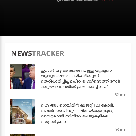
NEWS
TRACKER
ഇറാന്‍ യുദ്ധം കാരണമുള്ള യു.എസ്
ആയുധക്ഷാമം പരിഹരിച്ചെന്ന്
തെറ്റിധാരിപ്പിച്ചു; പീറ്റ് ഹെഗ്‌സെത്തിനോട്
കടുത്ത ഭാഷയില്‍ പ്രതികരിച്ച് ട്രംപ്
32 min
ഐ ആം ഗെയിമിന് ബജറ്റ് 120 കോടി,
ബെത്‌ലഹേമിനും ഖലീഫയ്ക്കും ഇത്ര;
വൈറലായി സിനിമാ പേജുകളിലെ
റിപ്പോര്‍ട്ടുകള്‍
53 min