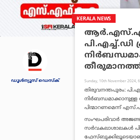
KERALA NEWS
ആർ.എസ്.എസ
പി.എച്ച്.ഡി 
നിര്‍ബന്ധമാ
തീരുമാനത
ഡൂള്‍ന്യൂസ് ഡെസ്‌ക്
Sunday, 10th November 2024, 
തിരുവനന്തപുരം: പി.എച്
നിര്‍ബന്ധമാക്കാനുള്ള
പിന്മാറണമെന്ന് എസ്
സംഘപരിവാര്‍ അജണ്ട നട
സര്‍വകലാശാലകള്‍ പ
ഫേസ്ബുക്കിലൂടെയാ