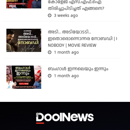
കോളേജ് എസ്.എഫ്.ഐ
തിരിച്ചുപിടിച്ചത് എങ്ങനെ?
3 weeks ago
അടി... അടിയോടടി...
ഇതൊരൊന്നൊന്നര നോബഡി | I
NOBODY | MOVIE REVIEW
1 month ago
ബംഗാള്‍ ഇന്നലെയും ഇന്നും
1 month ago