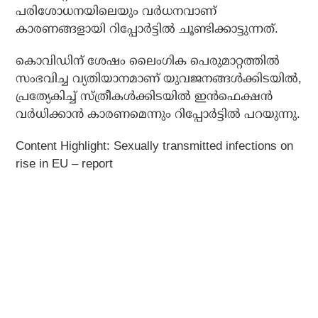
പരിശോധനയിലെയും വർധനവാണ്
കാരണങ്ങളായി റിപ്പോർട്ടിൽ ചൂണ്ടിക്കാട്ടുന്നത്.
കൊവിഡിന് ശേഷം ലൈംഗിക പെരുമാറ്റത്തിൽ
സംഭവിച്ച വ്യതിയാനമാണ് യുവജനങ്ങൾക്കിടയിൽ,
പ്രത്യേകിച്ച് സ്ത്രീകൾക്കിടയിൽ ഇൻഫെക്ഷൻ
വർധിക്കാൻ കാരണമെന്നും റിപ്പോർട്ടിൽ പറയുന്നു.
Content Highlight: Sexually transmitted infections on
rise in EU – report