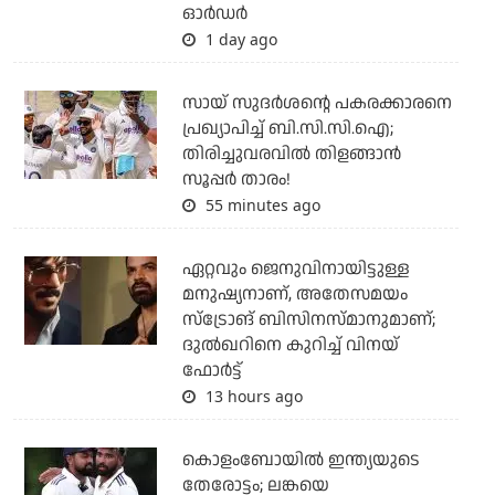
ഓര്‍ഡര്‍
1 day ago
സായ് സുദര്‍ശന്റെ പകരക്കാരനെ
പ്രഖ്യാപിച്ച് ബി.സി.സി.ഐ;
തിരിച്ചുവരവില്‍ തിളങ്ങാന്‍
സൂപ്പര്‍ താരം!
55 minutes ago
ഏറ്റവും ജെനുവിനായിട്ടുള്ള
മനുഷ്യനാണ്, അതേസമയം
സ്‌ട്രോങ് ബിസിനസ്മാനുമാണ്;
ദുല്‍ഖറിനെ കുറിച്ച് വിനയ്
ഫോര്‍ട്ട്
13 hours ago
കൊളംബോയില്‍ ഇന്ത്യയുടെ
തേരോട്ടം; ലങ്കയെ