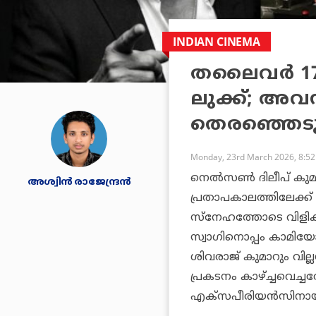
INDIAN CINEMA
തലൈവര്‍ 17
ലുക്ക്; അവ
തെരഞ്ഞെടുക
Monday, 23rd March 2026, 8:5
നെല്‍സണ്‍ ദിലീപ് കു
അശ്വിന്‍ രാജേന്ദ്രന്‍
പ്രതാപകാലത്തിലേക്ക്
സ്‌നേഹത്തോടെ വിളിക്ക
സ്വാഗിനൊപ്പം കാമിയോ
ശിവരാജ് കുമാറും വി
പ്രകടനം കാഴ്ച്ചവെച്
എക്‌സപീരിയന്‍സിനായി