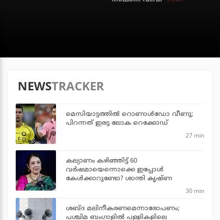
NEWS
TRACKER
മെസിയാട്ടത്തില്‍ റൊണാള്‍ഡോ വീണു;
പിറന്നത് ഇരട്ട ലോക റെക്കോഡ്
27 min
കല്യാണം കഴിഞ്ഞിട്ട് 60
വർഷമായെന്നൊക്കെ ഇപ്പോൾ
കേൾക്കാറുണ്ടോ? ശാന്തി കൃഷ്ണ
30 min
ശബ്ദ മലിനീകരണമെന്നാരോപണം;
പശ്ചിമ ബംഗാളില്‍ പള്ളികളിലെ