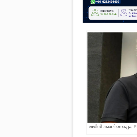
രജിനി കമലിനൊപ്പം. Pho