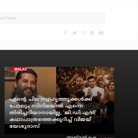
MALAYALAM CINEMA
എന്റെ ചില സുഹൃത്തുക്കൾക്ക്
പോലും സിനിമയിൽ എന്നെ
തിരിച്ചറിയാനായില്ല, 'ജി.ഡി.എൻ'
കഥാപാത്രത്തെക്കുറിച്ച് വിജയ്
യേശുദാസ്
Just now
അജ്മല്‍ കെ