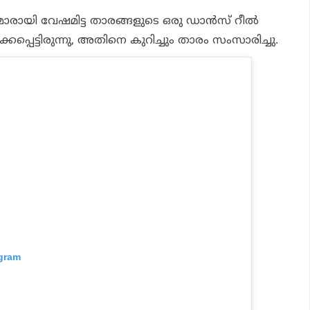
മാരായി വേഷമിട്ട താരങ്ങളുടെ ഒരു ഡാൻസ് റീൽ
്കപ്പെട്ടിരുന്നു, അതിനെ കുറിച്ചും താരം സംസാരിച്ചു.
agram