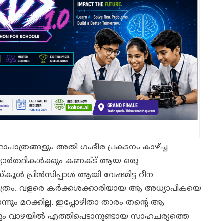
പാത്രങ്ങളും അതി ഗംഭീര പ്രകടനം കാഴ്ച്ച
്യാർത്ഥികൾക്കും കണക്ട് ആയ ഒരു
സ്കൂൾ പ്രിൻസിപ്പാൾ ആയി വേഷമിട്ട റീന
പാത്രം. വളരെ കർക്കശക്കാരിയായ ആ അധ്യാപികയെ
്നും മറക്കില്ല. ഇപ്പോഴിതാ താരം തന്റെ ആ
്ചും വാഴയിൽ എത്തിപെടാനുണ്ടായ സാഹചര്യത്തെ