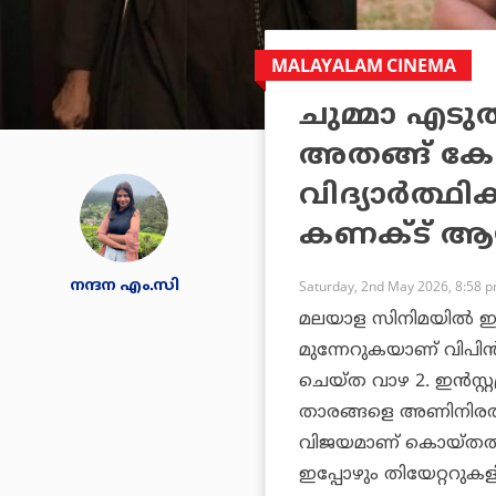
MALAYALAM CINEMA
ചുമ്മാ എടു
അതങ്ങ് കേ
വിദ്യാർത്ഥ
കണക്ട് ആയത
നന്ദന എം.സി
Saturday, 2nd May 2026, 8:58 
മലയാള സിനിമയിൽ ഇ
മുന്നേറുകയാണ് വിപി
ചെയ്ത വാഴ 2. ഇൻസ്റ്
താരങ്ങളെ അണിനിരത്
വിജയമാണ് കൊയ്തത്. 
ഇപ്പോഴും തിയേറ്ററു