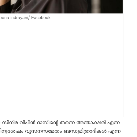
eena indrayani/ Facebook
ന സിനിമ വിപിൻ ദാസിന്റെ തന്നെ അന്താക്ഷരി എന്ന
തിനുശേഷം വ്യസനസമേതം ബന്ധുമിത്രാദികൾ എന്ന