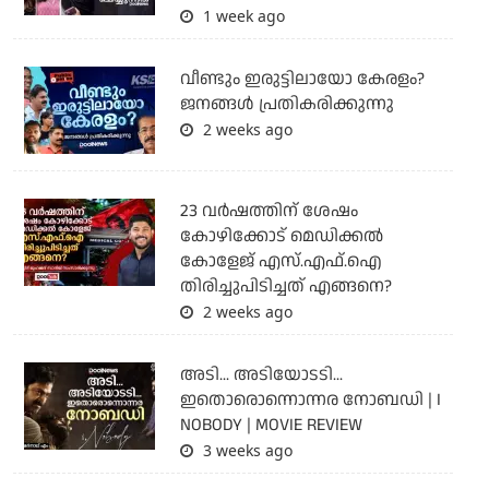
1 week ago
വീണ്ടും ഇരുട്ടിലായോ കേരളം?
ജനങ്ങൾ പ്രതികരിക്കുന്നു
2 weeks ago
23 വർഷത്തിന് ശേഷം
കോഴിക്കോട് മെഡിക്കൽ
കോളേജ് എസ്.എഫ്.ഐ
തിരിച്ചുപിടിച്ചത് എങ്ങനെ?
2 weeks ago
അടി... അടിയോടടി...
ഇതൊരൊന്നൊന്നര നോബഡി | I
NOBODY | MOVIE REVIEW
3 weeks ago