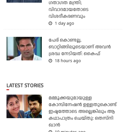
ഗതാഗത മന്ത്രി;
വിവാദമായതോടെ
വിശദീകരണവും
1 day ago
പേര് കൊണ്ടല്ല,
ബാറ്റിങ്ങിലൂടെയാണ് അവൻ
ശ്രദ്ധ നേടിയത്: കൈഫ്
18 hours ago
LATEST STORIES
മമ്മൂക്കയുമായുള്ള
കോമ്പിനേഷൻ ഉള്ളതുകൊണ്ട്
ഇഷ്ടത്തോടെ അല്ലെങ്കിലും ആ
കഥാപാത്രം ചെയ്തു: തെസ്നി
ഖാൻ
10 minutes ago