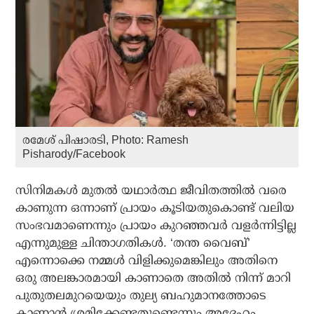
രമേശ് പിഷാരടി, Photo: Ramesh
Pisharody/Facebook
സിനിമകൾ മുതൽ യഥാർത്ഥ ജീവിതത്തിൽ വരെ
കാണുന്ന ഒന്നാണ് പ്രായം കൂടിയതുകൊണ്ട് വലിയ
സംഭവമാണെന്നും പ്രായം കുറഞ്ഞവർ വളർന്നിട്ടില്ല
എന്നുമുള്ള ചിന്താഗതികൾ. ‘തന്ത വൈബ്’
എന്നൊക്കെ നമ്മൾ വിളിക്കുമെങ്കിലും അതിനെ
ഒരു അലങ്കാരമായി കാണാതെ അതിൽ നിന്ന് മാറി
പുതുതലമുറയെയും തുല്യ ബഹുമാനത്തോടെ
കാണാൻ ശ്രമിക്കേണ്ടതുണ്ടെന്നും അദ്ദേഹം