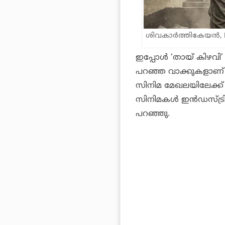
ശിവകാർത്തികേയൻ, Ph
ഇപ്പോൾ ‘തായ് കിഴവി
പറഞ്ഞ വാക്കുകളാണ്
സിനിമ മേഖലയിലേക്ക് വ
സിനിമകൾ ഇൻഡസ്ട്ര
പറഞ്ഞു.