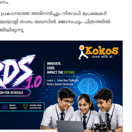
ശനം.
്രകടനത്തെ അഭിനന്ദിച്ചും നിരവധി പ്രേക്ഷകർ
ു. മലയാളി താരം ബേസിൽ ജോസഫും ചിത്രത്തിൽ
യിരുന്നു.