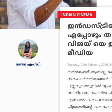
INDIAN CINEMA
ഇന്‍ഡസ്ട്ര
എപ്പോഴും ത
വിജയ് യെ ഉദ
മീഡിയ
നന്ദന എം.സി
Tuesday, 24th February 2026, 8
തമിഴകത്ത് മാത്രമല്ല
ശിവകാർത്തികേയൻ. ‘
ഏറ്റവുമൊടുവിൽ പ്രേ
സംവിധാനം ചെയ്ത ചി
എന്നാൽ ചിത്രം ബോക്സ
ചിത്രത്തിന്റെ കഥ പോര