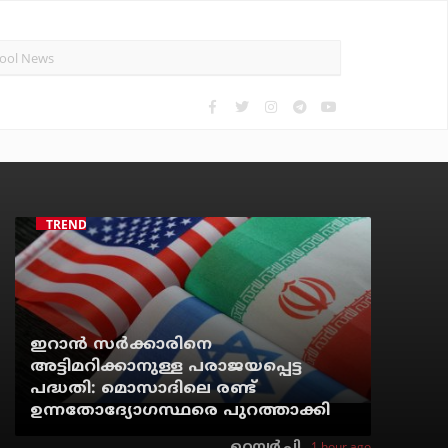
TRENDING
ഇറാന്‍ സര്‍ക്കാരിനെ
അട്ടിമറിക്കാനുള്ള പരാജയപ്പെട്ട
പദ്ധതി: മൊസാദിലെ രണ്ട്
ഉന്നതോദ്യോഗസ്ഥരെ പുറത്താക്കി
1 hour ago
റെന്വര്‍ പി