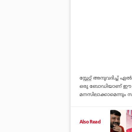
സ്റ്റേറ്റ് അനുവദിച്ച് ഏൽപ്
ഒരു ബോഡിയാണ് ഈ കണ
മനസിലാക്കാമെന്നും സന
Also Read