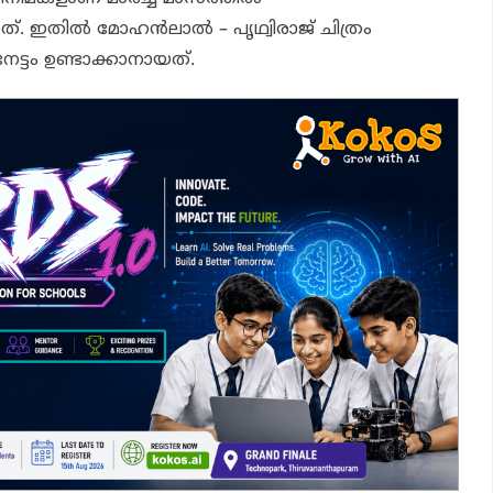
യത്. ഇതിൽ മോഹൻലാൽ – പൃഥ്വിരാജ് ചിത്രം
േട്ടം ഉണ്ടാക്കാനായത്.