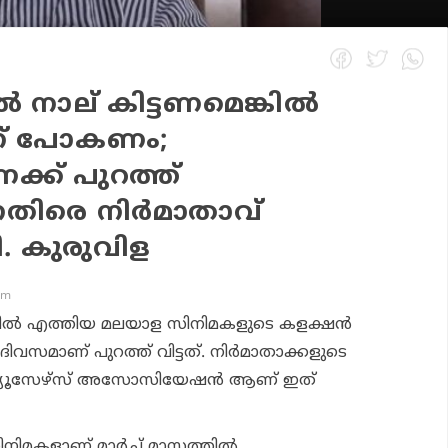
ാൽ നാല് കിട്ടണമെങ്കിൽ
ിന് പോകണം;
ക്ക് പുറത്ത്
െതിരെ നിർമാതാവ്
ി. കുരുവിള
pm
ുകളിൽ എത്തിയ മലയാള സിനിമകളുടെ കളക്ഷൻ
വസമാണ് പുറത്ത് വിട്ടത്. നിർമാതാക്കളുടെ
്യൂസേഴ്സ് അസോസിയേഷൻ ആണ് ഇത്
ിനിമകളാണ് മാർച്ച് മാസത്തിൽ