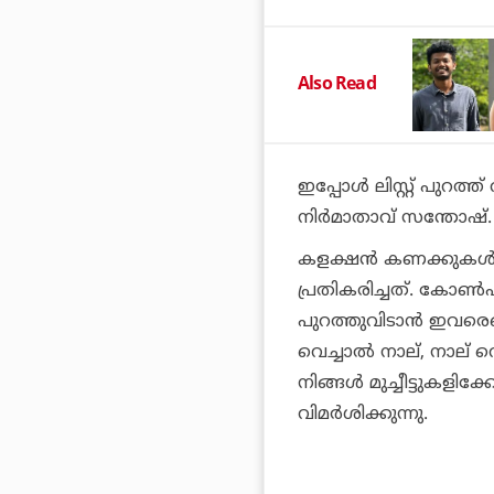
Also Read
ഇപ്പോൾ ലിസ്റ്റ് പുറത്
നിർമാതാവ് സന്തോഷ്. ട
കളക്ഷൻ കണക്കുകൾ പു
പ്രതികരിച്ചത്. കോ
പുറത്തുവിടാൻ ഇവരെയൊ
വെച്ചാൽ നാല്, നാല് 
നിങ്ങൾ മുച്ചീട്ടുകള
വിമർശിക്കുന്നു.