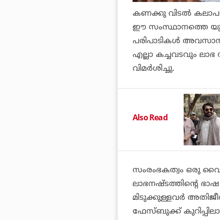
കണക്കു വിടൽ കലാപര
ഈ സംസ്ഥാനത്തെ യ
പരിപാടികൾ അവസാനിപ്പി
എല്ലാ കച്ചവടവും ലാഭ
വിമർശിച്ചു.
Also Read
സംരംഭകത്വം ഒരു വൈദഗ
ലാഭനഷ്ടത്തിൻ്റെ ഭാഷ
മിടുക്കുള്ളവർ അതിജീവി
ഫേസ്ബുക്ക് കുറിപ്പില