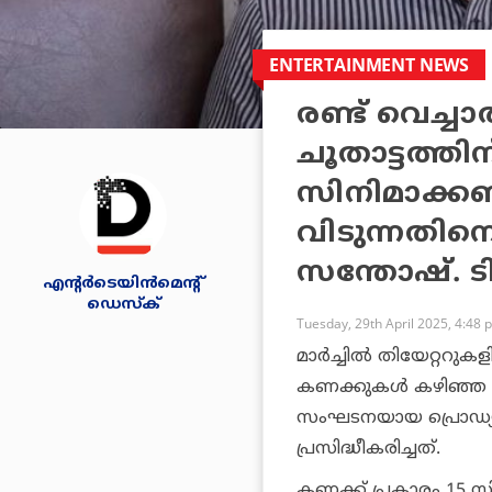
ENTERTAINMENT NEWS
രണ്ട് വെച്ച
ചൂതാട്ടത്ത
സിനിമാക്കണ
വിടുന്നതിന
സന്തോഷ്. ട
എന്റര്‍ടെയിന്‍മെന്റ്
ഡെസ്‌ക്
Tuesday, 29th April 2025, 4:48 
മാർച്ചിൽ തിയേറ്ററ
കണക്കുകൾ കഴിഞ്ഞ ദി
സംഘടനയായ പ്രൊഡ
പ്രസിദ്ധീകരിച്ചത്.
കണക്ക് പ്രകാരം 15 സ