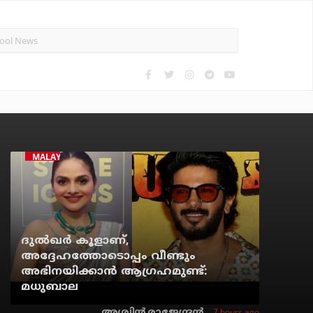
MALAYALAM CINEMA
ദുല്‍ഖര്‍ കൂളാണ്,
അദ്ദേഹത്തോടൊപ്പം വീണ്ടും
അഭിനയിക്കാന്‍ ആഗ്രഹമുണ്ട്:
മധുബാല
7 hours ago
അശ്വിന്‍ രാജേന്ദ്രന്‍