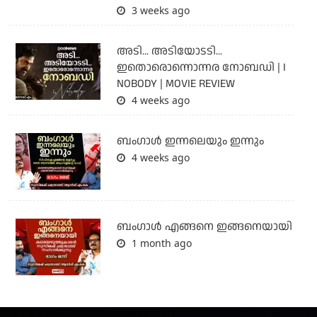
3 weeks ago
അടി... അടിയോടടി...
ഇതൊരൊന്നൊന്നര നോബഡി | I
NOBODY | MOVIE REVIEW
4 weeks ago
ബംഗാള്‍ ഇന്നലെയും ഇന്നും
4 weeks ago
ബം​ഗാൾ എങ്ങനെ ഇങ്ങനെയായി
1 month ago