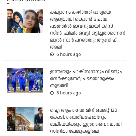
കല്യാണം കഴിഞ്ഞ് ഭാര്യയെ
ആദ്യമായി കൊണ്ട് പോയ
പടത്തില്‍ ഭാവനുമായി കിസ്
സീന്‍, ഫിലിം വെട്ടി ഒട്ടിച്ചതാണെന്ന്
ലാല്‍ സാര്‍ പറഞ്ഞു: ആസിഫ്
അലി
6 hours ago
ഇന്ത്യയും പാകിസ്ഥാനും വീണ്ടും
നേര്‍ക്കുനേര്‍; പടയൊരുക്കം
തുടങ്ങി
6 hours ago
ഐ ആം ഗെയിമിന് ബജറ്റ് 120
കോടി, ബെത്‌ലഹേമിനും
ഖലീഫയ്ക്കും ഇത്ര; വൈറലായി
സിനിമാ പേജുകളിലെ