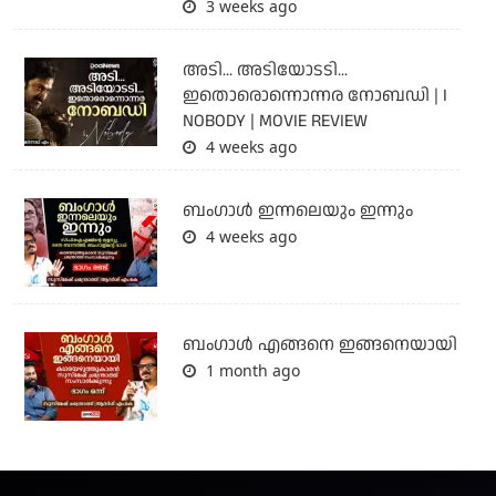
3 weeks ago
അടി... അടിയോടടി...
ഇതൊരൊന്നൊന്നര നോബഡി | I
NOBODY | MOVIE REVIEW
4 weeks ago
ബംഗാള്‍ ഇന്നലെയും ഇന്നും
4 weeks ago
ബം​ഗാൾ എങ്ങനെ ഇങ്ങനെയായി
1 month ago