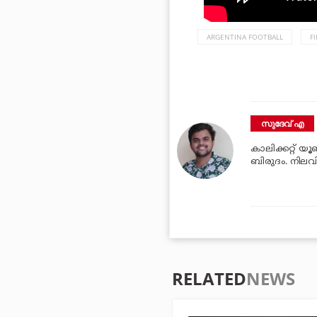
ARGENTINA FOOTBALL
F
സുദേവ് എ
കാലിക്കറ്റ് യൂ
ബിരുദം. നിലവില
RELATED
NEWS