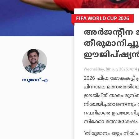
FIFA WORLD CUP 2026
അര്‍ജന്റീന
തീരുമാനിച്
ഈജിപ്ഷ്യന്
Wednesday, 8th July 2026, 4:14
2026 ഫിഫ ലോകകപ്പ് പ്രീ
സുദേവ് എ
പിന്നാലെ മത്സരത്ത
ഈജിപ്ത് താരം മുസ്തഫ
നിശ്ചയിച്ചതാണെന്നും അ
റഫറിമാരെ ഉപയോഗിച്ചു
സിക്കോ മത്സരശേഷം 
‘തീരുമാനം ഒട്ടും നീതിപ