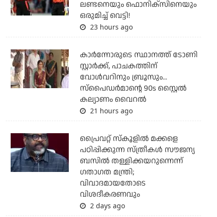
ലണ്ടനെയും ഫൊനിക്‌സിനെയും
ഒരുമിച്ച് വെട്ടി!
23 hours ago
കാര്‍ന്നോരുടെ സ്ഥാനത്ത് ടോണി
സ്റ്റാര്‍ക്ക്, പാചകത്തിന്
വോള്‍വറിനും ബ്രൂസും...
സ്‌പൈഡര്‍മാന്റെ 90s സ്റ്റൈല്‍
കല്യാണം വൈറല്‍
21 hours ago
പ്രൈവറ്റ് സ്‌കൂളില്‍ മക്കളെ
പഠിപ്പിക്കുന്ന സ്ത്രീകള്‍ സൗജന്യ
ബസില്‍ തള്ളിക്കയറുന്നെന്ന്
ഗതാഗത മന്ത്രി;
വിവാദമായതോടെ
വിശദീകരണവും
2 days ago