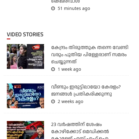
കെജ്‌രിവാള്‍
51 minutes ago
VIDEO STORIES
കേന്ദ്രം തിരുത്തുക തന്നെ വേണ്ടി
വരും പുതിയ പിള്ളേരാണ് സമരം
ചെയ്യുന്നത്
1 week ago
വീണ്ടും ഇരുട്ടിലായോ കേരളം?
ജനങ്ങൾ പ്രതികരിക്കുന്നു
2 weeks ago
23 വർഷത്തിന് ശേഷം
കോഴിക്കോട് മെഡിക്കൽ
കോളേജ് എസ്.എഫ്.ഐ