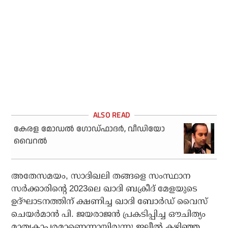
കേരള മോഡൽ ഗോഡ്ഫാദർ, വീഡിയോ
വൈറൽ
അതേസമയം, സാദിഖലി തങ്ങളെ സംസ്ഥാന
സര്‍ക്കാരിന്റെ 2023ലെ ഖാദി ബക്രീദ് മേളയുടെ
ഉദ്ഘാടനത്തിന് ക്ഷണിച്ച ഖാദി ബോര്‍ഡ് വൈസ്
ചെയര്‍മാന്‍ പി. ജയരാജന്‍ പ്രകടിപ്പിച്ച ഔചിത്യം
മാതൃകാപരമാണെന്നായിരുന്നു ജലീല്‍ കഴിഞ്ഞ