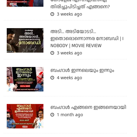
തിരിച്ചുപിടിച്ചത് എങ്ങനെ?
3 weeks ago
അടി... അടിയോടടി...
ഇതൊരൊന്നൊന്നര നോബഡി | I
NOBODY | MOVIE REVIEW
3 weeks ago
ബംഗാള്‍ ഇന്നലെയും ഇന്നും
4 weeks ago
ബം​ഗാൾ എങ്ങനെ ഇങ്ങനെയായി
1 month ago