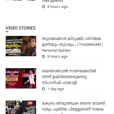
പങ്കാളികള്‍
8 hours ago
VIDEO STORIES
തുടക്കക്കാര്‍ കിടുക്കി, വിസ്മയ
ഇനിയും തുടരും... | THUDAKKAM |
Personal Opinion
9 hours ago
ഒയര്‍സബാൽ നാണക്കേടിൽ
നിന്ന് ഉയിർത്തെഴുന്നേറ്റ
സ്പാനിഷ് പടയാളി
1 day ago
കേന്ദ്രം തിരുത്തുക തന്നെ വേണ്ടി
വരും പുതിയ പിള്ളേരാണ് സമരം