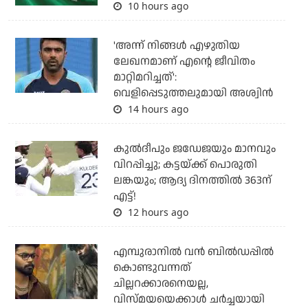
10 hours ago
'അന്ന് നിങ്ങള്‍ എഴുതിയ
ലേഖനമാണ് എന്റെ ജീവിതം
മാറ്റിമറിച്ചത്':
വെളിപ്പെടുത്തലുമായി അശ്വിന്‍
14 hours ago
കുല്‍ദീപും ജഡേജയും മാനവും
വിറപ്പിച്ചു; കട്ടയ്ക്ക് പൊരുതി
ലങ്കയും; ആദ്യ ദിനത്തില്‍ 363ന്
എട്ട്!
12 hours ago
എമ്പുരാനില്‍ വന്‍ ബില്‍ഡപ്പില്‍
കൊണ്ടുവന്നത്
ചില്ലറക്കാരനെയല്ല,
വിസ്മയയെക്കാള്‍ ചര്‍ച്ചയായി