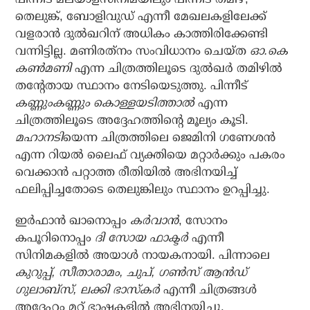
തെലുങ്ക്, ബോളിവുഡ് എന്നീ മേഖലകളിലേക്ക്
വളരാന്‍ ദുല്‍ഖറിന് അധികം കാത്തിരിക്കേണ്ടി
വന്നിട്ടില്ല. മണിരത്‌നം സംവിധാനം ചെയ്ത
ഓ.കെ
കണ്‍മണി
എന്ന ചിത്രത്തിലൂടെ ദുല്‍ഖര്‍ തമിഴില്‍
തന്റേതായ സ്ഥാനം നേടിയെടുത്തു. പിന്നീട്
കണ്ണുംകണ്ണും കൊള്ളയടിത്താല്‍
എന്ന
ചിത്രത്തിലൂടെ അദ്ദേഹത്തിന്റെ മൂല്യം കൂടി.
മഹാനടി
യെന്ന ചിത്രത്തിലെ ജെമിനി ഗണേശന്‍
എന്ന റിയല്‍ ലൈഫ് വ്യക്തിയെ മറ്റാര്‍ക്കും പകരം
വെക്കാന്‍ പറ്റാത്ത രീതിയില്‍ അഭിനയിച്ച്
ഫലിപ്പിച്ചതോടെ തെലുങ്കിലും സ്ഥാനം ഉറപ്പിച്ചു.
ഇര്‍ഫാന്‍ ഖാനൊപ്പം
കര്‍വാന്‍
, സോനം
കപൂറിനൊപ്പം
ദി സോയ ഫാക്ടര്‍
എന്നീ
സിനിമകളില്‍ അയാള്‍ നായകനായി. പിന്നാലെ
കുറുപ്പ്, സീതാരാമം, ചുപ്, ഗണ്‍സ് ആന്‍ഡ്
ഗുലാബ്‌സ്, ലക്കി ഭാസ്‌കര്‍
എന്നീ ചിത്രങ്ങള്‍
അദ്ദേഹം മറ്റ് ഭാഷകളില്‍ അഭിനയിച്ചു.