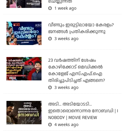
ചെയ്യുന്നത്
1 week ago
വീണ്ടും ഇരുട്ടിലായോ കേരളം?
ജനങ്ങൾ പ്രതികരിക്കുന്നു
3 weeks ago
23 വർഷത്തിന് ശേഷം
കോഴിക്കോട് മെഡിക്കൽ
കോളേജ് എസ്.എഫ്.ഐ
തിരിച്ചുപിടിച്ചത് എങ്ങനെ?
3 weeks ago
അടി... അടിയോടടി...
ഇതൊരൊന്നൊന്നര നോബഡി | I
NOBODY | MOVIE REVIEW
4 weeks ago