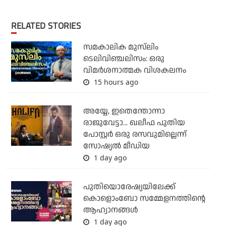
RELATED STORIES
സമകാലിക മുസ്‌ലിം
ടെലിവിഞ്ചലിസം: ഒരു
വിമര്‍ശനാത്മക വിശകലനം
15 hours ago
അയ്യേ, ഇതെന്തോന്നാ
രാജുവേട്ടാ... ഖലീഫ പുതിയ
പോസ്റ്റര്‍ ഒരു രസവുമില്ലെന്ന്
സോഷ്യല്‍ മീഡിയ
1 day ago
പുതിയൊരേഷ്യയിലേക്ക്
കൊളൊംബോ സമ്മേളനത്തിന്റെ
ആഹ്വാനങ്ങള്‍
1 day ago