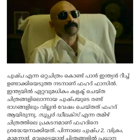
പുഷ്പ
എന്ന ഒറ്റചിത്രം കൊണ്ട് പാന്‍ ഇന്ത്യന്‍ റീച്ച്
ഉണ്ടാക്കിയെടുത്ത നടനാണ് ഫഹദ് ഫാസില്‍.
ഇന്ത്യയില്‍ ഏറ്റവുമധികം കളക്ട് ചെയ്ത
ചിത്രങ്ങളിലൊന്നായ
പുഷ്പ
യുടെ രണ്ട്
ഭാഗങ്ങളിലും വില്ലന്‍ വേഷം ചെയ്തത് ഫഹദ്
ആയിരുന്നു.
സൂപ്പര്‍ ഡീലക്‌സ്
എന്ന തമിഴ്
ചിത്രത്തിലെ പ്രകടനമാണ് ഫഹദിനെ
ശ്രദ്ധേയനാക്കിയത്. പിന്നാലെ
പുഷ്പ 2, വിക്രം,
മാമന്നന്‍, വേട്ടൈയ്യാന്‍
ചിത്രങ്ങളില്‍ പ്രധാന