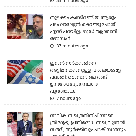
33 minutes ago
തുടക്കം കണ്ടിറങ്ങിയ ആരും
പടം ലാലേട്ടൻ കൊണ്ടുപോയി
എന്ന് പറയില്ല: ജൂഡ് ആന്തണി
ജോസഫ്
37 minutes ago
ഇറാന്‍ സര്‍ക്കാരിനെ
അട്ടിമറിക്കാനുള്ള പരാജയപ്പെട്ട
പദ്ധതി: മൊസാദിലെ രണ്ട്
ഉന്നതോദ്യോഗസ്ഥരെ
പുറത്താക്കി
7 hours ago
നാവിക സഖ്യത്തിന് പിന്നാലെ
ത്രിരാഷ്ട്ര പ്രതിരോധ സഖ്യവുമായി
സൗദി; തുര്‍ക്കിയും പാകിസ്ഥാനും