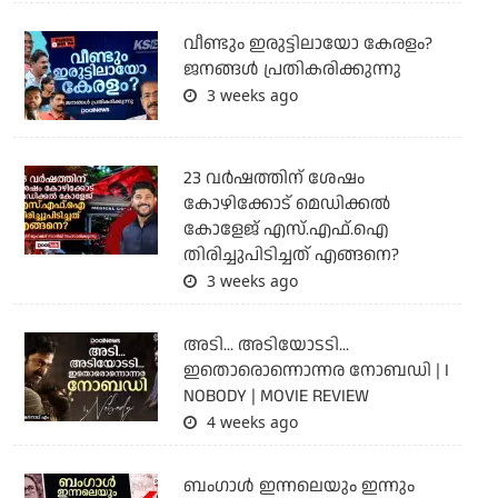
വീണ്ടും ഇരുട്ടിലായോ കേരളം?
ജനങ്ങൾ പ്രതികരിക്കുന്നു
3 weeks ago
23 വർഷത്തിന് ശേഷം
കോഴിക്കോട് മെഡിക്കൽ
കോളേജ് എസ്.എഫ്.ഐ
തിരിച്ചുപിടിച്ചത് എങ്ങനെ?
3 weeks ago
അടി... അടിയോടടി...
ഇതൊരൊന്നൊന്നര നോബഡി | I
NOBODY | MOVIE REVIEW
4 weeks ago
ബംഗാള്‍ ഇന്നലെയും ഇന്നും