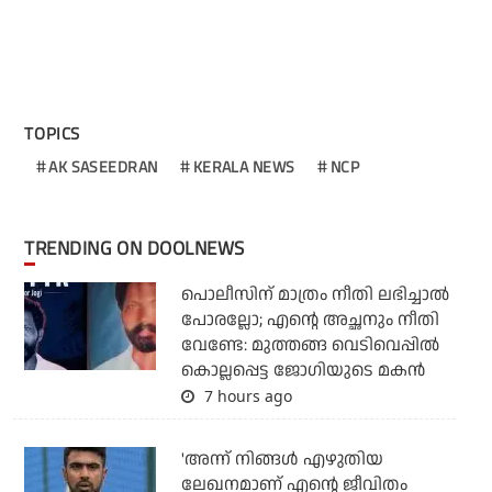
TOPICS
AK SASEEDRAN
KERALA NEWS
NCP
TRENDING ON DOOLNEWS
പൊലീസിന് മാത്രം നീതി ലഭിച്ചാല്‍
പോരല്ലോ; എന്റെ അച്ഛനും നീതി
വേണ്ടേ: മുത്തങ്ങ വെടിവെപ്പില്‍
കൊല്ലപ്പെട്ട ജോഗിയുടെ മകന്‍
7 hours ago
'അന്ന് നിങ്ങള്‍ എഴുതിയ
ലേഖനമാണ് എന്റെ ജീവിതം