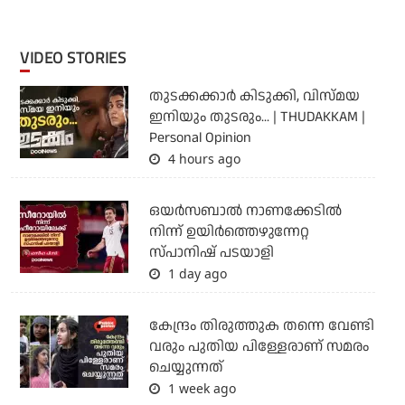
VIDEO STORIES
തുടക്കക്കാര്‍ കിടുക്കി, വിസ്മയ
ഇനിയും തുടരും... | THUDAKKAM |
Personal Opinion
4 hours ago
ഒയര്‍സബാൽ നാണക്കേടിൽ
നിന്ന് ഉയിർത്തെഴുന്നേറ്റ
സ്പാനിഷ് പടയാളി
1 day ago
കേന്ദ്രം തിരുത്തുക തന്നെ വേണ്ടി
വരും പുതിയ പിള്ളേരാണ് സമരം
ചെയ്യുന്നത്
1 week ago