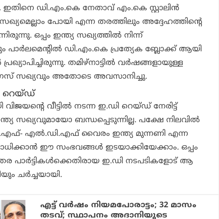
. ഇതിനെ ഡി.എം.കെ നേതാവ് എം.കെ സ്റ്റാലിൻ
ത്യ സഖ്യമെല്ലാം പോയി എന്ന തരത്തിലും അദ്ദേഹത്തിന്റെ
ിരുന്നു. ഒപ്പം ഇന്ത്യ സഖ്യത്തിൽ നിന്ന്
ം പാർലമെന്റിൽ ഡി.എം.കെ പ്രത്യേക ബ്ലോക്ക് ആയി
ൻ പ്രഖ്യാപിച്ചിരുന്നു. തമിഴ്നാട്ടിൽ വർഷങ്ങളായുള്ള
രസ് സഖ്യവും അതോടെ അവസാനിച്ചു.
 റെയ്ഡ്
ജയന്റെ വീട്ടിൽ നടന്ന ഇ.ഡി റെയ്ഡ് നേരിട്ട്
യ സഖ്യവുമായോ ബന്ധപ്പെടുന്നില്ല. പക്ഷേ നിലവിൽ
ി.എഫ്- എൽ.ഡി.എഫ് വൈരം ഇന്ത്യ മുന്നണി എന്ന
ാധിക്കാൻ ഈ സംഭവങ്ങൾ ഇടയാക്കിയേക്കാം. ഒപ്പം
ര പാർട്ടികൾക്കെതിരായ ഇ.ഡി നടപടികളോട് ആ
ടിയും ചർച്ചയായി.
എട്ട് വര്‍ഷം നിയമപോരാട്ടം; 32 മാസം
തടവ്; സ്ഥാപനം അദാനിയുടെ