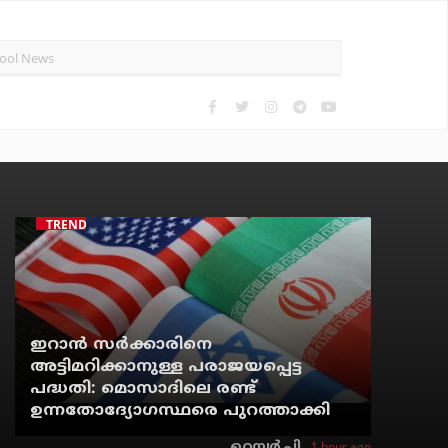
TRENDING
ഇറാന്‍ സര്‍ക്കാരിനെ
അട്ടിമറിക്കാനുള്ള പരാജയപ്പെട്ട
പദ്ധതി: മൊസാദിലെ രണ്ട്
ഉന്നതോദ്യോഗസ്ഥരെ പുറത്താക്കി
1 hour ago
റെന്വര്‍ പി