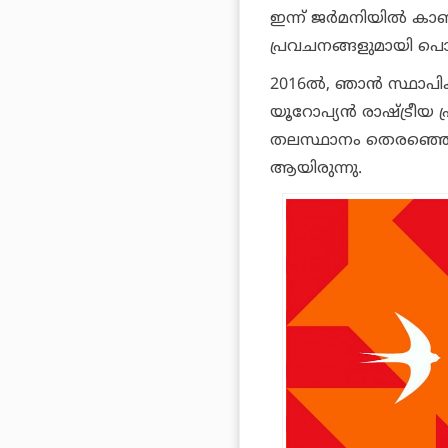
ഇന്ന് ജര്‍മനിയില്‍ ക
പ്രവചനങ്ങളുമായി പൊര
2016ല്‍, ഞാന്‍ സ്ഥാപി
യൂറോപ്യന്‍ രാഷ്ട്രീയ 
തലസ്ഥാനം തെരഞ്ഞെടുക
ആയിരുന്നു.