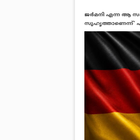
ജര്‍മനി എന്ന ആ സാങ
സുഹൃത്താണെന്ന്’ എ