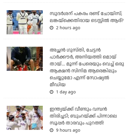
സുദര്‍ശന് പകരം രണ്ട് ചോയിസ്;
ലങ്കയ്‌ക്കെതിരായ ടെസ്റ്റില്‍ ആര്?
2 hours ago
അച്ഛന്‍ ഗുസ്തി, ചേട്ടന്‍
പാര്‍ക്കൗര്‍, അനിയത്തി മൊയ്
തായ്.... മൂന്ന് പേരെയും വെച്ച് ഒരു
ആക്ഷന്‍ സിനിമ ആരെങ്കിലും
ചെയ്യുമോ എന്ന് സോഷ്യല്‍
മീഡിയ
1 day ago
ഇന്ത്യയ്ക്ക് വീണ്ടും വമ്പന്‍
തിരിച്ചടി; ബുംറയ്ക്ക് പിന്നാലെ
സൂപ്പര്‍ താരവും പുറത്ത്!
9 hours ago