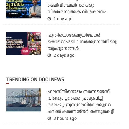
ടെലിവിഞ്ചലിസം: ഒരു
വിമര്‍ശനാത്മക വിശകലനം
1 day ago
പുതിയൊരേഷ്യയിലേക്ക്
കൊളൊംബോ സമ്മേളനത്തിന്റെ
ആഹ്വാനങ്ങള്‍
2 days ago
TRENDING ON DOOLNEWS
ഫലസ്തീനൊപ്പം തന്നെയെന്ന്
വീണ്ടും ഉറക്കെ പ്രഖ്യാപിച്ച്
മലേഷ്യ: ഇസ്രഈലിലേക്കുള്ള
ചരക്ക് കണ്ടെയ്‌നര്‍ കണ്ടുകെട്ടി
3 hours ago