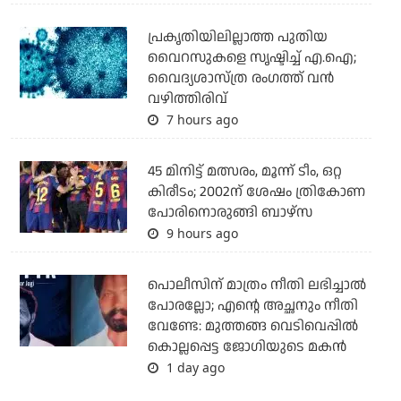
പ്രകൃതിയിലില്ലാത്ത പുതിയ
വൈറസുകളെ സൃഷ്ടിച്ച് എ.ഐ;
വൈദ്യശാസ്ത്ര രംഗത്ത് വന്‍
വഴിത്തിരിവ്
7 hours ago
45 മിനിട്ട് മത്സരം, മൂന്ന് ടീം, ഒറ്റ
കിരീടം; 2002ന് ശേഷം ത്രികോണ
പോരിനൊരുങ്ങി ബാഴ്‌സ
9 hours ago
പൊലീസിന് മാത്രം നീതി ലഭിച്ചാല്‍
പോരല്ലോ; എന്റെ അച്ഛനും നീതി
വേണ്ടേ: മുത്തങ്ങ വെടിവെപ്പില്‍
കൊല്ലപ്പെട്ട ജോഗിയുടെ മകന്‍
1 day ago