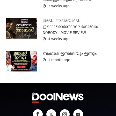
3 weeks ago
അടി... അടിയോടടി...
ഇതൊരൊന്നൊന്നര നോബഡി | I
NOBODY | MOVIE REVIEW
4 weeks ago
ബംഗാള്‍ ഇന്നലെയും ഇന്നും
1 month ago