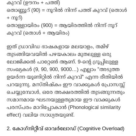
കുറവ് (ഊനം + പത്ത്)
തൊണ്ണൂറ് (90) = നൂറില്‍ നിന്ന് പത്ത് കുറവ് (തൊള്‍
+ നൂറ്)
തൊള്ളായിരം (900) = ആയിരത്തില്‍ നിന്ന് നൂറ്
കുറവ് (തൊള്‍ + ആയിരം)
ഇത് ഡ്രാവിഡ ഭാഷകളായ മലയാളം, തമിഴ്
തുടങ്ങിയവയില്‍ പഴയകാലം മുതലുള്ള ഒരു
ലോജിക്കല്‍ പാറ്റേണ്‍ ആണ്. 9-ന്റെ ഗ്രൂപ്പിലുള്ള
സംഖ്യകള്‍ (9, 90, 900, 9000…) എല്ലാം ”അടുത്ത
ഉയര്‍ന്ന യൂണിറ്റില്‍ നിന്ന് കുറവ്” എന്ന രീതിയില്‍
പറയുന്നു. മസ്തിഷ്‌കം ഈ വാക്കുകള്‍ പ്രോസസ്സ്
ചെയ്യുമ്പോള്‍, ഒരേ അക്ഷരത്തില്‍ തുടങ്ങുന്നതും
സമാനമായ ഘടനയുള്ളതുമായ ഈ വാക്കുകള്‍
പരസ്പരം മാറിപ്പോകാന്‍ (Phonological similarity
effect) വലിയ സാധ്യതയുണ്ട്.
2. കോഗ്‌നിറ്റീവ് ഓവര്‍ലോഡ് (Cognitive Overload)