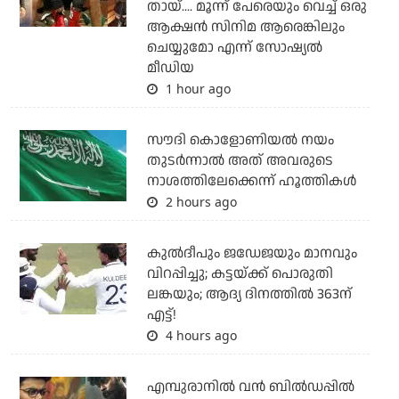
തായ്.... മൂന്ന് പേരെയും വെച്ച് ഒരു
ആക്ഷന്‍ സിനിമ ആരെങ്കിലും
ചെയ്യുമോ എന്ന് സോഷ്യല്‍
മീഡിയ
1 hour ago
സൗദി കൊളോണിയല്‍ നയം
തുടര്‍ന്നാല്‍ അത് അവരുടെ
നാശത്തിലേക്കെന്ന് ഹൂത്തികള്‍
2 hours ago
കുല്‍ദീപും ജഡേജയും മാനവും
വിറപ്പിച്ചു; കട്ടയ്ക്ക് പൊരുതി
ലങ്കയും; ആദ്യ ദിനത്തില്‍ 363ന്
എട്ട്!
4 hours ago
എമ്പുരാനില്‍ വന്‍ ബില്‍ഡപ്പില്‍