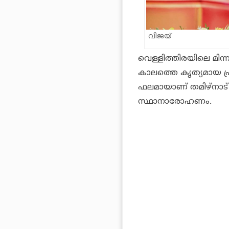
വിജയ്
വെള്ളിത്തിരയിലെ മിന്
കാലത്തെ കൃത്യമായ പ്ര
ഫലമായാണ് തമിഴ്‌നാട് 
സ്ഥാനാരോഹണം.