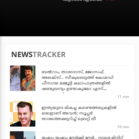
NEWS
TRACKER
ബല്‍റാം, താരാദാസ്, ജോസഫ്
അലക്‌സ്... സീക്വലെടുത്ത് കോമഡി
പീസായ മമ്മൂട്ടി കഥാപാത്രങ്ങളില്‍
ഷണ്മുഖനും ഉണ്ടാകുമോ എന്ന്
ആരാധകര്‍
11 min
ഇന്ത്യയുടെ മികച്ച കണ്ടെത്തലുകളില്‍
ഒരാളാണ് അവന്‍; സൂപ്പര്‍
താരത്തെക്കുറിച്ച് ബ്രെറ്റ് ലീ
16 min
യഷും യഷും നേര്‍ക്ക് നേര്‍... നാലര മിനിറ്റ്