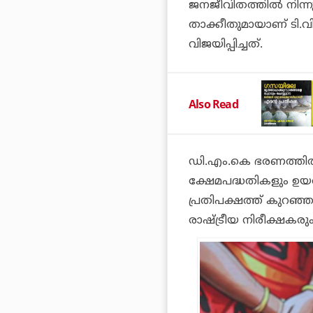
ജനജീവിതത്തില്‍ നി
താക്കീതുമായാണ് ടി.വി.
വിജയിപ്പിച്ചത്.
Also Read
ഡി.എം.കെ ഭരണത്തില്‍ ത
ക്ഷേമപദ്ധതികളും ഉയര്‍ത്
പ്രതിപക്ഷത്ത് കുറഞ്ഞ 
രാഷ്ട്രീയ നിരീക്ഷകരു