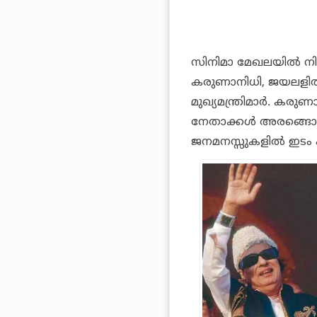
സിനിമാ മേഖലയില്‍ നി
കരുണാനിധി, ജയലളിത ത
മുഖ്യമന്ത്രിമാര്‍. ക
നേതാക്കള്‍ അരങ്ങൊ
ജനമനസ്സുകളില്‍ ഇടം പിട