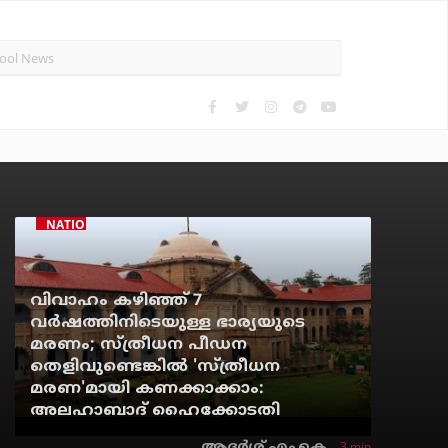
NATIONAL NEWS
വിവാഹം കഴിഞ്ഞ് 7
വര്‍ഷത്തിനിടെയുള്ള ഭാര്യയുടെ
മരണം; സ്ത്രീധന പീഡന
തെളിവുണ്ടെങ്കില്‍ 'സ്ത്രീധന
മരണ'മായി കണക്കാക്കാം:
അലഹാബാദ് ഹൈക്കോടതി
3 min
ആദർശ് എം.കെ.