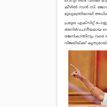
വെറും രണ്ട് വര്‍ഷം മാത
കീഴില്‍ നടന്‍ സി. ജോ
മുഖ്യമന്ത്രിയായി അധി
പ്രമുഖ എക്‌സിറ്റ് പോള
അനിര്‍വചനീയമായ തെര
രജനികാന്തിനും വരെ അ
വിജയ്‌യ്ക്ക് കൃത്യമാ