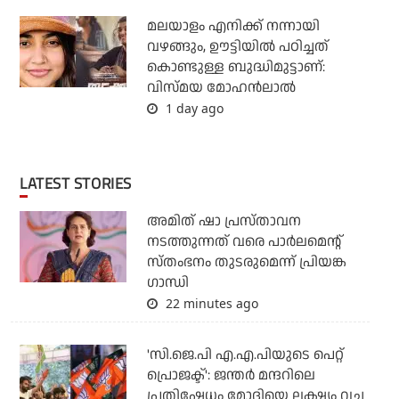
മലയാളം എനിക്ക് നന്നായി
വഴങ്ങും, ഊട്ടിയില്‍ പഠിച്ചത്
കൊണ്ടുള്ള ബുദ്ധിമുട്ടാണ്:
വിസ്മയ മോഹന്‍ലാല്‍
1 day ago
LATEST STORIES
അമിത് ഷാ പ്രസ്താവന
നടത്തുന്നത് വരെ പാര്‍ലമെന്റ്
സ്തംഭനം തുടരുമെന്ന് പ്രിയങ്ക
ഗാന്ധി
22 minutes ago
'സി.ജെ.പി എ.എ.പിയുടെ പെറ്റ്
പ്രൊജക്ട്': ജന്തര്‍ മന്ദറിലെ
പ്രതിഷേധം മോദിയെ ലക്ഷ്യം വച്ച