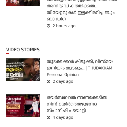
അനിരുദ്ധ് കത്തിക്കല്‍...
തിയേറ്ററുകള്‍ ഇളക്കിമറിച്ച ബും
ബാ ഡിഗ
2 hours ago
VIDEO STORIES
തുടക്കക്കാര്‍ കിടുക്കി, വിസ്മയ
ഇനിയും തുടരും... | THUDAKKAM |
Personal Opinion
2 days ago
ഒയര്‍സബാൽ നാണക്കേടിൽ
നിന്ന് ഉയിർത്തെഴുന്നേറ്റ
സ്പാനിഷ് പടയാളി
4 days ago