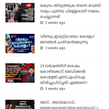
കേന്ദ്രം തിരുത്തുക തന്നെ വേണ്ടി
വരും പുതിയ പിള്ളേരാണ് സമരം
ചെയ്യുന്നത്
2 weeks ago
വീണ്ടും ഇരുട്ടിലായോ കേരളം?
ജനങ്ങൾ പ്രതികരിക്കുന്നു
3 weeks ago
23 വർഷത്തിന് ശേഷം
കോഴിക്കോട് മെഡിക്കൽ
കോളേജ് എസ്.എഫ്.ഐ
തിരിച്ചുപിടിച്ചത് എങ്ങനെ?
3 weeks ago
അടി... അടിയോടടി...
ഇതൊരൊന്നൊന്നര നോബഡി | I