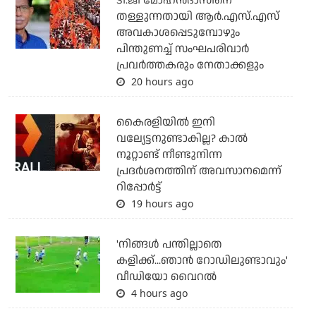
ടി.ജി മോഹന്‍ദാസിനെ
തള്ളുന്നതായി ആര്‍.എസ്.എസ്
അവകാശപ്പെടുമ്പോഴും
പിന്തുണച്ച് സംഘപരിവാര്‍
പ്രവര്‍ത്തകരും നേതാക്കളും
20 hours ago
കൈരളിയില്‍ ഇനി
വല്യേട്ടനുണ്ടാകില്ല? കാല്‍
നൂറ്റാണ്ട് നീണ്ടുനിന്ന
പ്രദര്‍ശനത്തിന് അവസാനമെന്ന്
റിപ്പോര്‍ട്ട്
19 hours ago
'നിങ്ങള്‍ പന്തില്ലാതെ
കളിക്ക്...ഞാന്‍ റോഡിലുണ്ടാവും'
വീഡിയോ വൈറല്‍
4 hours ago