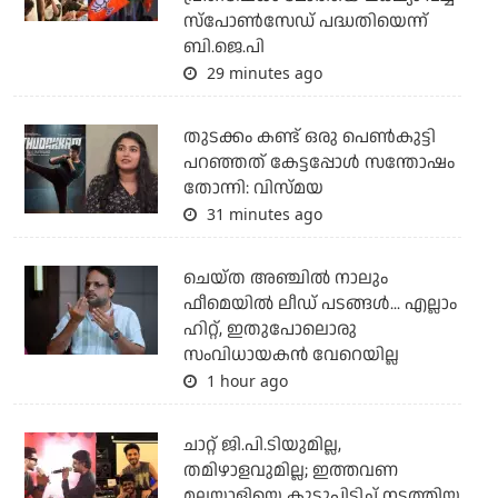
സ്‌പോണ്‍സേഡ് പദ്ധതിയെന്ന്
ബി.ജെ.പി
29 minutes ago
തുടക്കം കണ്ട് ഒരു പെൺകുട്ടി
പറഞ്ഞത് കേട്ടപ്പോൾ സന്തോഷം
തോന്നി: വിസ്മയ
31 minutes ago
ചെയ്ത അഞ്ചില്‍ നാലും
ഫീമെയില്‍ ലീഡ് പടങ്ങള്‍... എല്ലാം
ഹിറ്റ്, ഇതുപോലൊരു
സംവിധായകന്‍ വേറെയില്ല
1 hour ago
ചാറ്റ് ജി.പി.ടിയുമില്ല,
തമിഴാളവുമില്ല; ഇത്തവണ
മലയാളിയെ കൂട്ടുപിടിച്ച് നടത്തിയ